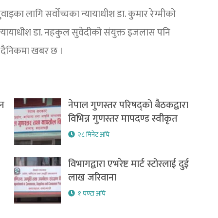
ाइका लागि सर्वोच्चका न्यायाधीश डा. कुमार रेग्मीको
्यायाधीश डा. नहकुल सुवेदीको संयुक्त इजलास पनि
 दैनिकमा खबर छ ।
उन
नेपाल गुणस्तर परिषद्को बैठकद्वारा
विभिन्न गुणस्तर मापदण्ड स्वीकृत
२८ मिनेट अघि
विभागद्वारा एभरेष्ट मार्ट स्टोरलाई दुई
लाख जरिवाना
१ घण्टा अघि