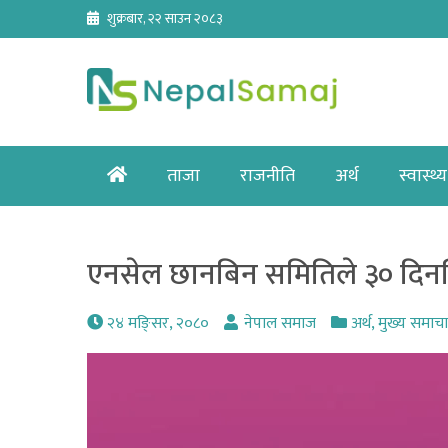
Skip
शुक्रबार, २२ साउन २०८३
to
content
Home
ताजा
राजनीति
अर्थ
स्वास्थ्य
एनसेल छानबिन समितिले ३० दिनभित्
२४ मङि्सर, २०८०
नेपाल समाज
अर्थ
,
मुख्य समाच