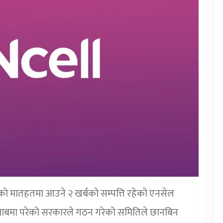
को मातहतमा आउने २ खर्बको सम्पत्ति रहेको एनसेल
बाबमा परेको सरकारले गठन गरेको समितिले छानबिन