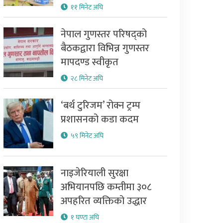
११ मिनेट अघि
नेपाल गुणस्तर परिषद्को
बैठकद्वारा विभिन्न गुणस्तर
मापदण्ड स्वीकृत
२८ मिनेट अघि
‘बर्थ टुरिजम’ रोक्न ट्रम्प
प्रशासनको कडा कदम
५९ मिनेट अघि
नाइजेरियाली सुरक्षा
अभियानपछि कम्तीमा ३०८
अपहरित व्यक्तिको उद्धार
१ घण्टा अघि