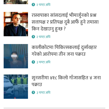
२ घण्टा अघि
रास्वपाका सांसदलाई भीमार्जुनको प्रश्नः
सत्तापक्ष र प्रतिपक्ष दुबै आफैँ हुने तमासा
किन देखाउनु हुन्छ ?
२ घण्टा अघि
कालीकोटमा चिकित्सकलाई दुर्व्यवहार
गरेको आरोपमा तीन जना पक्राउ
३ घण्टा अघि
सुनसरीमा ४१८ किलो गाँजासहित ४ जना
पक्राउ
३ घण्टा अघि