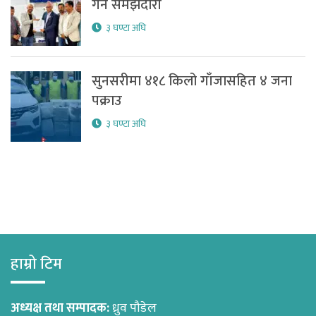
गर्ने समझदारी
३ घण्टा अघि
सुनसरीमा ४१८ किलो गाँजासहित ४ जना
पक्राउ
३ घण्टा अघि
हाम्रो टिम
अध्यक्ष तथा सम्पादक:
ध्रुव पौडेल