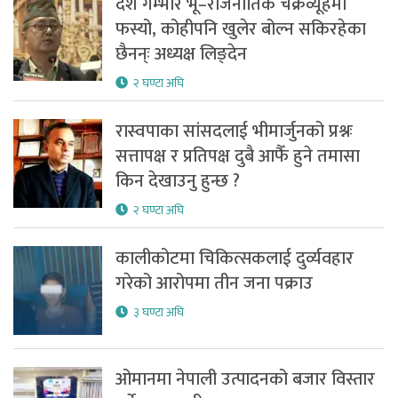
देश गम्भीर भू–राजनीतिक चक्रव्यूहमा
फस्यो, कोहीपनि खुलेर बोल्न सकिरहेका
छैनन्ः अध्यक्ष लिङ्देन
२ घण्टा अघि
रास्वपाका सांसदलाई भीमार्जुनको प्रश्नः
सत्तापक्ष र प्रतिपक्ष दुबै आफैँ हुने तमासा
किन देखाउनु हुन्छ ?
२ घण्टा अघि
कालीकोटमा चिकित्सकलाई दुर्व्यवहार
गरेको आरोपमा तीन जना पक्राउ
३ घण्टा अघि
ओमानमा नेपाली उत्पादनको बजार विस्तार