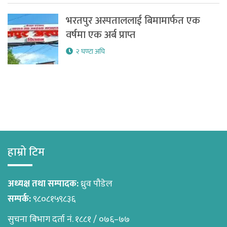
भरतपुर अस्पताललाई बिमामार्फत एक
वर्षमा एक अर्ब प्राप्त
२ घण्टा अघि
हाम्रो टिम
अध्यक्ष तथा सम्पादक:
ध्रुव पौडेल
सम्पर्क:
९८०८१५९८३६
सुचना बिभाग दर्ता नं. १८८१ / ०७६–७७