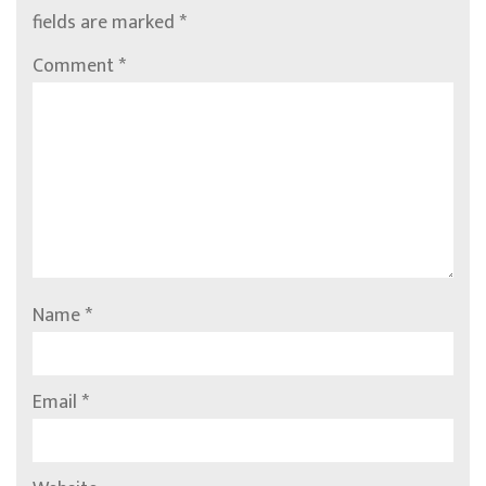
fields are marked
*
Comment
*
Name
*
Email
*