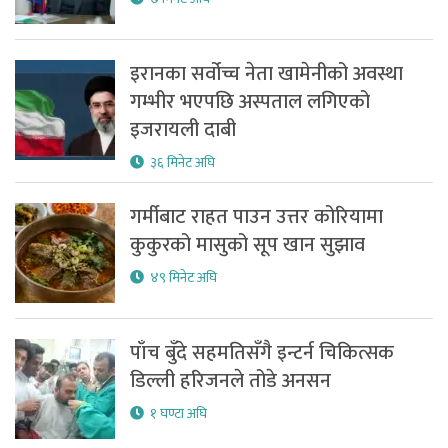
इरानका सर्वोच्च नेता खामेनीको अवस्था
गम्भीर भएपछि अस्पताल लगिएको
इजरायली दाबी
३६ मिनेट अघि
गर्मीबाट राहत पाउन उत्तर कोरियामा
कुकुरको मासुको सूप खान सुझाव
४९ मिनेट अघि
पाँच बुँदे सहमतिसँगै इन्टर्न चिकित्सक
डिल्ली हरिजनले तोडे अनसन
१ घण्टा अघि