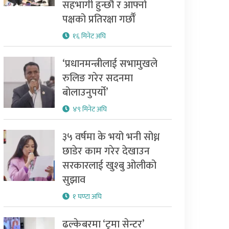
सहभागी हुन्छौँ र आफ्नो
पक्षको प्रतिरक्षा गर्छौँ
१६ मिनेट अघि
‘प्रधानमन्त्रीलाई सभामुखले
रुलिङ गरेर सदनमा
बोलाउनुपर्यो’
४९ मिनेट अघि
३५ वर्षमा के भयो भनी सोध्न
छाडेर काम गरेर देखाउन
सरकारलाई खुश्बु ओलीको
सुझाव
१ घण्टा अघि
ढल्केबरमा ‘ट्रमा सेन्टर’