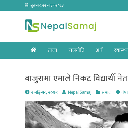
Skip
शुक्रबार, २२ साउन २०८३
to
content
Home
ताजा
राजनीति
अर्थ
स्वास्थ्य
बाजुरामा एमाले निकट विद्यार्थी नेत
५ मङि्सर, २०७९
Nepal Samaj
समाज
नेपा