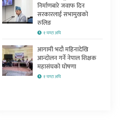
निर्माणबारे जवाफ दिन
सरकारलाई सभामुखको
रुलिङ
१ घण्टा अघि
आगामी भदौ महिनादेखि
आन्दोलन गर्ने नेपाल शिक्षक
महासंघको घोषणा
१ घण्टा अघि