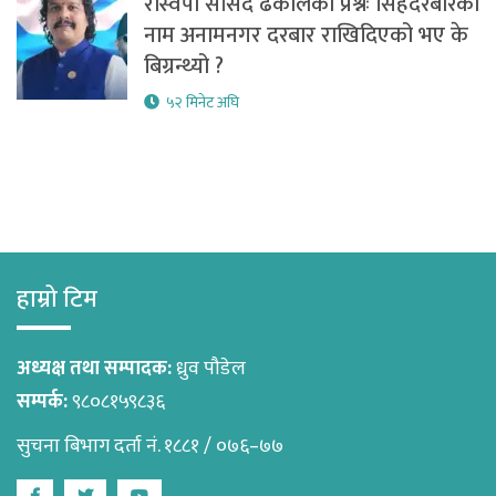
रास्वपा सांसद ढकालको प्रश्नः सिंहदरबारको
नाम अनामनगर दरबार राखिदिएको भए के
बिग्रन्थ्यो ?
५२ मिनेट अघि
हाम्रो टिम
अध्यक्ष तथा सम्पादक:
ध्रुव पौडेल
सम्पर्क:
९८०८१५९८३६
सुचना बिभाग दर्ता नं. १८८१ / ०७६–७७