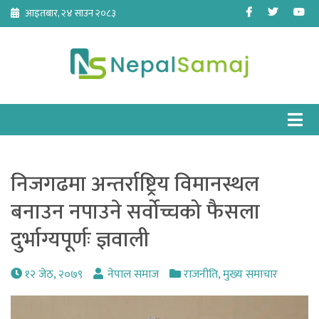
Skip
Facebook
Twitter
Yo
आइतबार, २४ साउन २०८३
to
content
निजगढमा अन्तर्राष्ट्रिय विमानस्थल
बनाउन नपाउने सर्वोच्चको फैसला
दुर्भाग्यपूर्णः ज्ञवाली
१२ जेठ, २०७९
नेपाल समाज
राजनीति
,
मुख्य समाचार