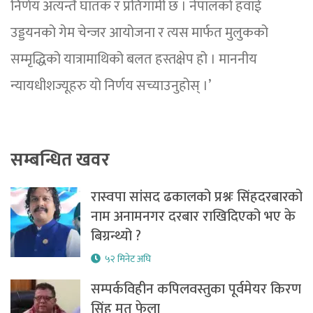
निर्णय अत्यन्तै घातक र प्रतिगामी छ । नेपालको हवाई
उड्डयनको गेम चेन्जर आयोजना र त्यस मार्फत मुलुकको
सम्मृद्धिको यात्रामाथिको बलत हस्तक्षेप हो । माननीय
न्यायधीशज्यूहरु यो निर्णय सच्याउनुहोस् ।’
सम्बन्धित खवर
रास्वपा सांसद ढकालको प्रश्नः सिंहदरबारको
नाम अनामनगर दरबार राखिदिएको भए के
बिग्रन्थ्यो ?
५२ मिनेट अघि
सम्पर्कविहीन कपिलवस्तुका पूर्वमेयर किरण
सिंह मृत फेला