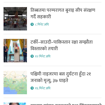
तिब्बतमा परम्परागत बुनाइ सीप संरक्षण
गर्दै सहकारी
८ मिनेट अघि
टर्की–साउदी–पाकिस्तान रक्षा सम्झौता
विस्तारको तयारी
१२ मिनेट अघि
पश्चिमी नाइजरमा बस दुर्घटना हुँदा २१
जनाको मृत्यु, ३७ घाइते
१६ मिनेट अघि