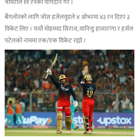
चामेराले ११ रनको योगदान गरे ।
बैंगलोरको लागि जोस हजेलवुडले ४ ओभरमा ४३ रन दिएर ३
विकेट लिए । यस्तै मोहम्मद सिराज, वानिन्डु हासारांगा र हर्सल
पटेलको नाममा एक/एक विकेट रह्यो ।