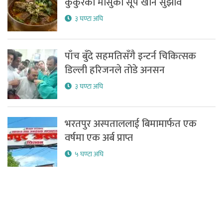
कुकुरको मासुको सूप खान सुझाव
३ घण्टा अघि
पाँच बुँदे सहमतिसँगै इन्टर्न चिकित्सक
डिल्ली हरिजनले तोडे अनसन
३ घण्टा अघि
भरतपुर अस्पताललाई बिमामार्फत एक
वर्षमा एक अर्ब प्राप्त
५ घण्टा अघि