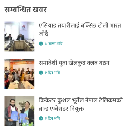
सम्बन्धित खवर
एसियाड तयारीलाई बक्सिङ टोली भारत
जाँदै
७ घण्टा अघि
समावेशी युवा खेलकुद क्लब गठन
१ दिन अघि
क्रिकेटर कुशल भूर्तेल नेपाल टेलिकमको
ब्रान्ड एम्बेसडर नियुक्त
१ दिन अघि