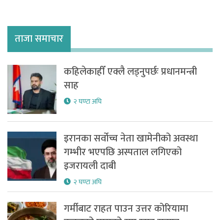
ताजा समाचार
कहिलेकाहीँ एक्लै लड्नुपर्छः प्रधानमन्त्री
साह
२ घण्टा अघि
इरानका सर्वोच्च नेता खामेनीको अवस्था
गम्भीर भएपछि अस्पताल लगिएको
इजरायली दाबी
२ घण्टा अघि
गर्मीबाट राहत पाउन उत्तर कोरियामा