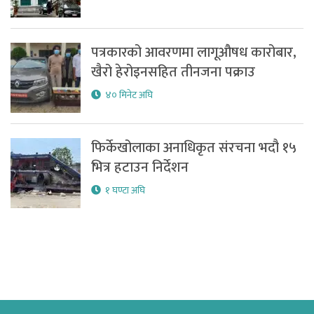
पत्रकारको आवरणमा लागूऔषध कारोबार,
खैरो हेरोइनसहित तीनजना पक्राउ
४० मिनेट अघि
फिर्केखोलाका अनाधिकृत संरचना भदौ १५
भित्र हटाउन निर्देशन
१ घण्टा अघि