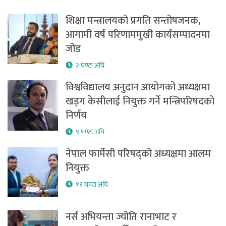
शिक्षा मन्त्रालयको प्रगति सन्तोषजनक,
आगामी वर्ष परिणाममुखी कार्यसम्पादनमा
जोड
२ घण्टा अघि
विश्वविद्यालय अनुदान आयोगको अध्यक्षमा
खड्ग केसीलाई नियुक्त गर्ने मन्त्रिपरिषदको
निर्णय
९ घण्टा अघि
नेपाल फार्मेसी परिषद्को अध्यक्षमा आलम
नियुक्त
११ घण्टा अघि
नर्स अभियन्ता ज्योति रानाभाट र