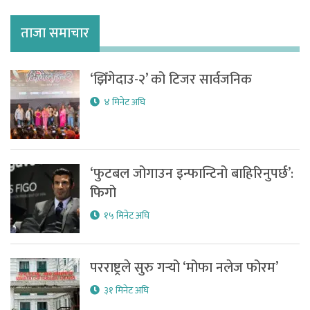
ताजा समाचार
‘झिँगेदाउ-२’ को टिजर सार्वजनिक
४ मिनेट अघि
‘फुटबल जोगाउन इन्फान्टिनो बाहिरिनुपर्छ’:
फिगो
१५ मिनेट अघि
परराष्ट्रले सुरु गर्‍यो ‘मोफा नलेज फोरम’
३१ मिनेट अघि