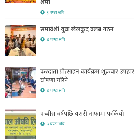
शर्मा
३ घण्टा अघि
समावेशी युवा खेलकुद क्लब गठन
४ घण्टा अघि
करदाता प्रोत्साहन कार्यक्रम शुक्रबार उपहार
घोषणा गरिने
४ घण्टा अघि
पच्चीस वर्षपछि यसरी नाफामा फर्कियो
५ घण्टा अघि