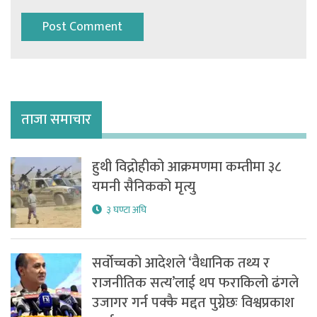
ताजा समाचार
हुथी विद्रोहीको आक्रमणमा कम्तीमा ३८
यमनी सैनिकको मृत्यु
३ घण्टा अघि
सर्वोच्चको आदेशले ‘वैधानिक तथ्य र
राजनीतिक सत्य’लाई थप फराकिलो ढंगले
उजागर गर्न पक्कै मद्दत पुग्नेछः विश्वप्रकाश