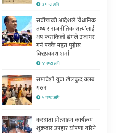
३ घण्टा अघि
सर्वोच्चको आदेशले ‘वैधानिक
तथ्य र राजनीतिक सत्य’लाई
थप फराकिलो ढंगले उजागर
गर्न पक्कै मद्दत पुग्नेछः
विश्वप्रकाश शर्मा
४ घण्टा अघि
समावेशी युवा खेलकुद क्लब
गठन
५ घण्टा अघि
करदाता प्रोत्साहन कार्यक्रम
शुक्रबार उपहार घोषणा गरिने