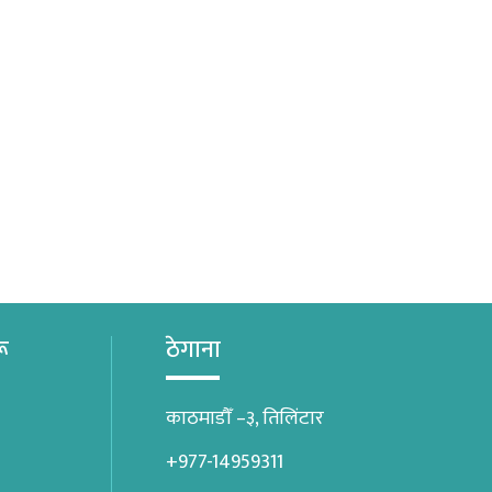
रू
ठेगाना
काठमाडौँ –३, तिलिंटार
+977-14959311