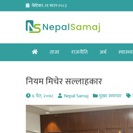
Skip
बिहिबार, २१ साउन २०८३
to
content
Home
ताजा
राजनीति
अर्थ
स्वास्थ्य
नियम मिचेर सल्लाहकार
४ चैत, २०७८
Nepal Samaj
मुख्य समाचार