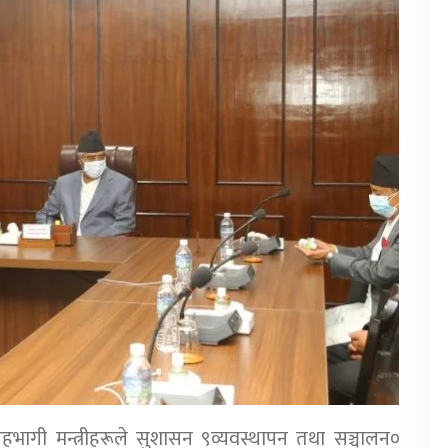
हभागी मन्त्रीहरूले सुशासन ९व्यवस्थापन तथा सञ्चालन०