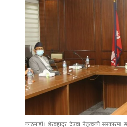
काठमाडौं। शेरबहादुर देउवा नेतृत्वको सरकारमा स