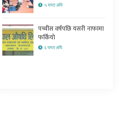
५ घण्टा अघि
पच्चीस वर्षपछि यसरी नाफामा
फर्कियो
६ घण्टा अघि