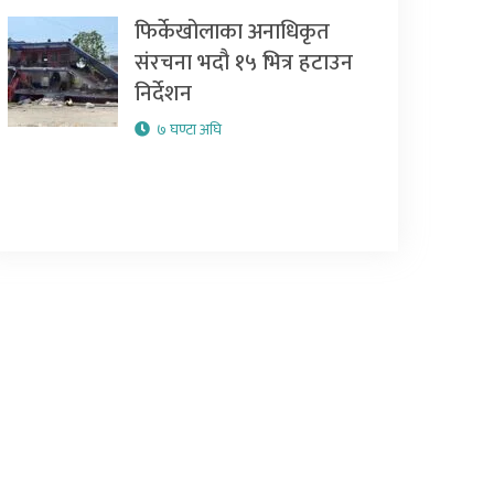
फिर्केखोलाका अनाधिकृत
संरचना भदौ १५ भित्र हटाउन
निर्देशन
७ घण्टा अघि