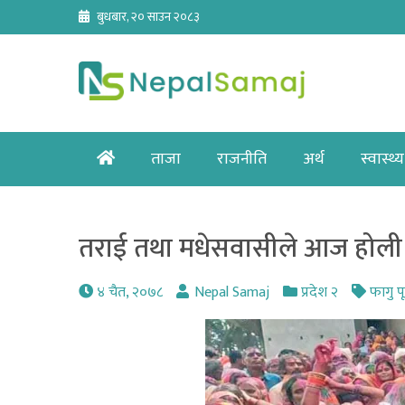
Skip
बुधबार, २० साउन २०८३
to
content
Home
ताजा
राजनीति
अर्थ
स्वास्थ्य
तराई तथा मधेसवासीले आज होली 
४ चैत, २०७८
Nepal Samaj
प्रदेश २
फागु पू