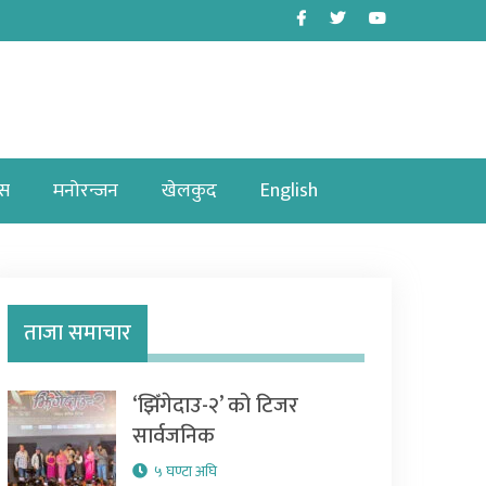
Facebook
Twitter
Youtube
ास
मनोरन्जन
खेलकुद
English
ताजा समाचार
‘झिँगेदाउ-२’ को टिजर
सार्वजनिक
५ घण्टा अघि