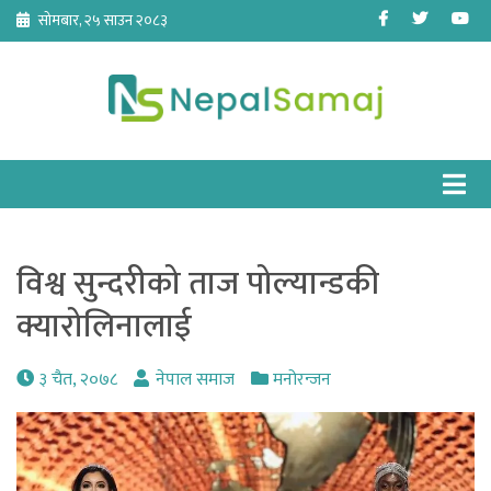
Skip
Facebook
Twitter
Yo
सोमबार, २५ साउन २०८३
to
content
विश्व सुन्दरीको ताज पोल्यान्डकी
क्यारोलिनालाई
३ चैत, २०७८
नेपाल समाज
मनोरन्जन