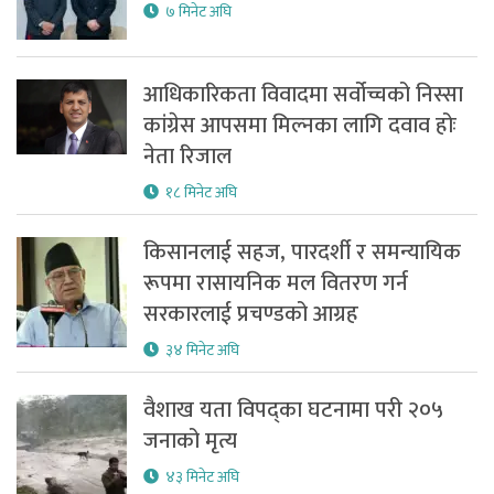
७ मिनेट अघि
आधिकारिकता विवादमा सर्वोच्चको निस्सा
कांग्रेस आपसमा मिल्नका लागि दवाव होः
नेता रिजाल
१८ मिनेट अघि
किसानलाई सहज, पारदर्शी र समन्यायिक
रूपमा रासायनिक मल वितरण गर्न
सरकारलाई प्रचण्डको आग्रह
३४ मिनेट अघि
वैशाख यता विपद्का घटनामा परी २०५
जनाको मृत्य
४३ मिनेट अघि