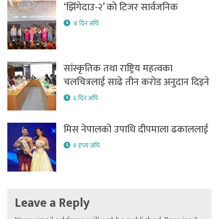
‘झिँगेदाउ-२’ को टिजर सार्वजनिक
४ दिन अघि
सांस्कृतिक तथा राष्ट्रिय महत्वका
चलचित्रलाई साढे तीन करोड अनुदान दिइने
६ दिन अघि
मिस नेपालको उपाधि दीपमाला ढकाललाई
१ हप्ता अघि
Leave a Reply