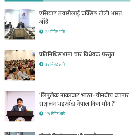
एसियाड तयारीलाई बक्सिङ टोली भारत
जाँदै
२८ मिनेट अघि
प्रतिनिधिसभामा चार विधेयक प्रस्तुत
३६ मिनेट अघि
‘लिपुलेक नाकाबाट भारत–चीनबीच व्यापार
सञ्चालन भइरहँदा नेपाल किन मौन ?’
४९ मिनेट अघि