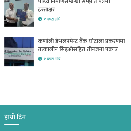
पोडवे निर्माणसम्बन्धी सम्झौतापत्रमा
हस्ताक्षर
१ घण्टा अघि
कर्णाली डेभलपमेन्ट बैंक घोटाला प्रकरणमा
तत्कालीन सिइओसहित तीनजना पक्राउ
१ घण्टा अघि
हाम्रो टिम