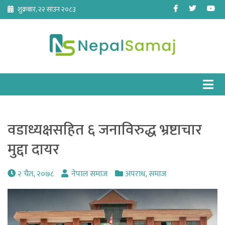
Skip
Facebook
Twitter
Yo
शुक्रबार, २२ साउन २०८३
to
content
वडाध्यक्षसहित ६ जनाविरुद्ध भ्रष्टाचार
मुद्दा दायर
२ चैत, २०७८
नेपाल समाज
अपराध
,
समाज