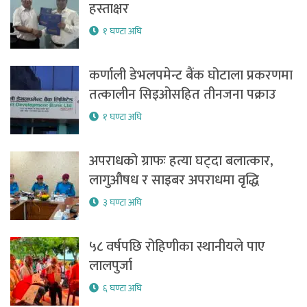
हस्ताक्षर
१ घण्टा अघि
कर्णाली डेभलपमेन्ट बैंक घोटाला प्रकरणमा
तत्कालीन सिइओसहित तीनजना पक्राउ
१ घण्टा अघि
अपराधको ग्राफः हत्या घट्दा बलात्कार,
लागुऔषध र साइबर अपराधमा वृद्धि
३ घण्टा अघि
५८ वर्षपछि रोहिणीका स्थानीयले पाए
लालपुर्जा
६ घण्टा अघि