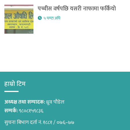
पच्चीस वर्षपछि यसरी नाफामा फर्कियो
५ घण्टा अघि
हाम्रो टिम
अध्यक्ष तथा सम्पादक:
ध्रुव पौडेल
सम्पर्क:
९८०८१५९८३६
सुचना बिभाग दर्ता नं. १८८१ / ०७६–७७