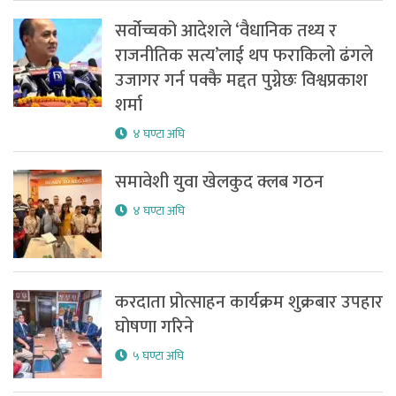
सर्वोच्चको आदेशले ‘वैधानिक तथ्य र
राजनीतिक सत्य’लाई थप फराकिलो ढंगले
उजागर गर्न पक्कै मद्दत पुग्नेछः विश्वप्रकाश
शर्मा
४ घण्टा अघि
समावेशी युवा खेलकुद क्लब गठन
४ घण्टा अघि
करदाता प्रोत्साहन कार्यक्रम शुक्रबार उपहार
घोषणा गरिने
५ घण्टा अघि