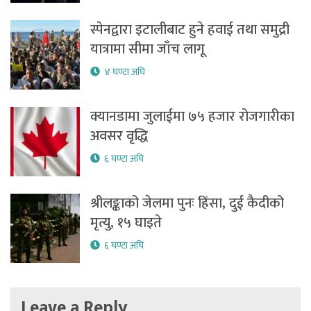
स्पेनद्वारा इटालीबाट हुने हवाई तथा समुद्री
यात्रामा सीमा जाँच लागू
४ घण्टा अघि
क्यानडामा जुलाईमा ७५ हजार रोजगारीका
अवसर वृद्धि
६ घण्टा अघि
श्रीलङ्काको जेलमा पुनः हिंसा, दुई कैदीको
मृत्यु, १५ घाइते
६ घण्टा अघि
Leave a Reply