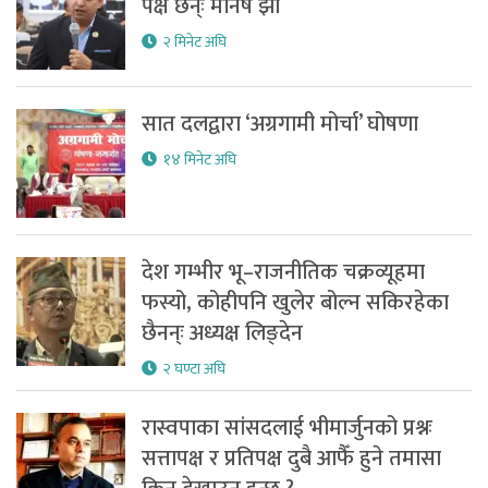
पक्ष छन्ः मनिष झा
२ मिनेट अघि
सात दलद्वारा ‘अग्रगामी मोर्चा’ घोषणा
१४ मिनेट अघि
देश गम्भीर भू–राजनीतिक चक्रव्यूहमा
फस्यो, कोहीपनि खुलेर बोल्न सकिरहेका
छैनन्ः अध्यक्ष लिङ्देन
२ घण्टा अघि
रास्वपाका सांसदलाई भीमार्जुनको प्रश्नः
सत्तापक्ष र प्रतिपक्ष दुबै आफैँ हुने तमासा