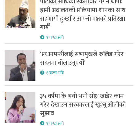
पार्टीको आधिकारिकताबारे गगन थापाः
हामी अदालतको प्रक्रियामा शानका साथ
सहभागी हुन्छौँ र आफ्नो पक्षको प्रतिरक्षा
गर्छौँ
१ घण्टा अघि
‘प्रधानमन्त्रीलाई सभामुखले रुलिङ गरेर
सदनमा बोलाउनुपर्यो’
१ घण्टा अघि
३५ वर्षमा के भयो भनी सोध्न छाडेर काम
गरेर देखाउन सरकारलाई खुश्बु ओलीको
सुझाव
१ घण्टा अघि