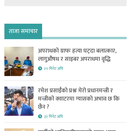
ताजा समाचार
अपराधको ग्राफः हत्या घट्दा बलात्कार,
लागुऔषध र साइबर अपराधमा वृद्धि
२० मिनेट अघि
रमेश प्रसाईँको प्रश्नः मेरो प्रधानमन्त्री र
मन्त्रीको क्वाटरमा ग्यासको अभाव छ कि
छैन ?
३२ मिनेट अघि