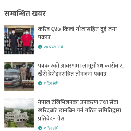
सम्बन्धित खवर
करिब ६४७ किलो गाँजासहित दुई जना
पक्राउ
२० घण्टा अघि
पत्रकारको आवरणमा लागूऔषध कारोबार,
खैरो हेरोइनसहित तीनजना पक्राउ
१ दिन अघि
नेपाल टेलिभिजनका उपकरण तथा सेवा
खरिदबारे छानबिन गर्न गठित समितिद्वारा
प्रतिवेदन पेस
१ दिन अघि