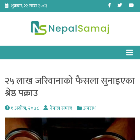
Skip
Facebook
Twitter
Yo
शुक्रबार, २२ साउन २०८३
to
content
२५ लाख जरिवानाको फैसला सुनाइएका
श्रेष्ठ पक्राउ
१ असोज, २०७८
नेपाल समाज
अपराध