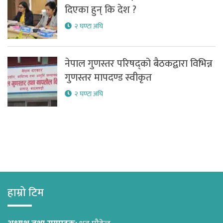
दिएका हुन् कि देश ?
२ घण्टा अघि
नेपाल गुणस्तर परिषद्को बैठकद्वारा विभिन्न
गुणस्तर मापदण्ड स्वीकृत
२ घण्टा अघि
हाम्रो टिम