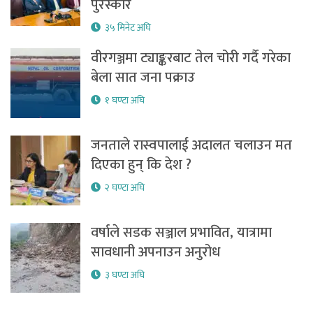
पुरस्कार
३५ मिनेट अघि
वीरगञ्जमा ट्याङ्करबाट तेल चोरी गर्दै गरेका
बेला सात जना पक्राउ
१ घण्टा अघि
जनताले रास्वपालाई अदालत चलाउन मत
दिएका हुन् कि देश ?
२ घण्टा अघि
वर्षाले सडक सञ्जाल प्रभावित, यात्रामा
सावधानी अपनाउन अनुरोध
३ घण्टा अघि