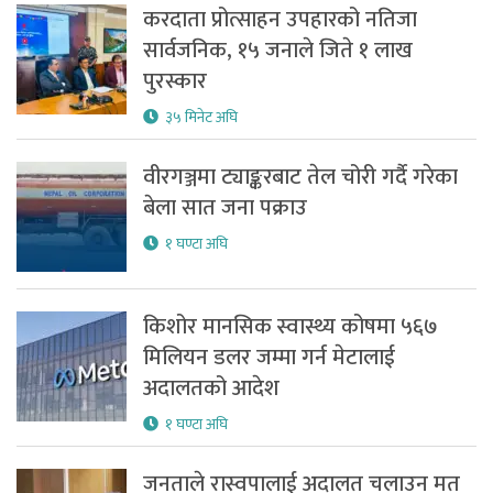
करदाता प्रोत्साहन उपहारको नतिजा
सार्वजनिक, १५ जनाले जिते १ लाख
पुरस्कार
३५ मिनेट अघि
वीरगञ्जमा ट्याङ्करबाट तेल चोरी गर्दै गरेका
बेला सात जना पक्राउ
१ घण्टा अघि
किशोर मानसिक स्वास्थ्य कोषमा ५६७
मिलियन डलर जम्मा गर्न मेटालाई
अदालतको आदेश
१ घण्टा अघि
जनताले रास्वपालाई अदालत चलाउन मत