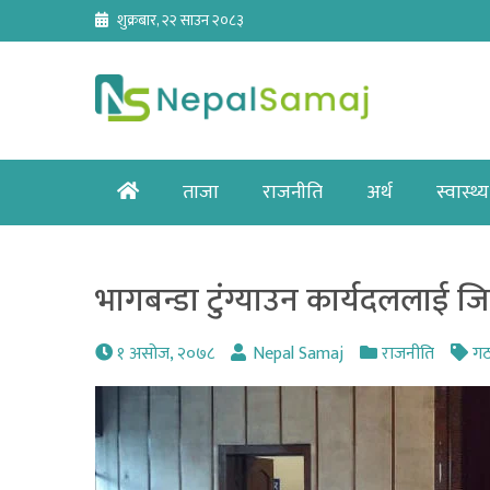
Skip
शुक्रबार, २२ साउन २०८३
to
content
Home
ताजा
राजनीति
अर्थ
स्वास्थ्य
भागबन्डा टुंग्याउन कार्यदललाई जि
१ असोज, २०७८
Nepal Samaj
राजनीति
गठ