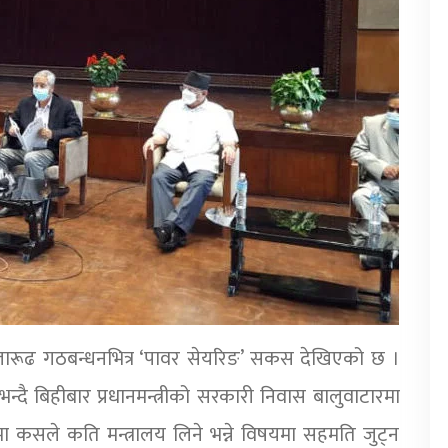
 सत्तारूढ गठबन्धनभित्र ‘पावर सेयरिङ’ सकस देखिएको छ ।
न्दै बिहीबार प्रधानमन्त्रीको सरकारी निवास बालुवाटारमा
मा कसले कति मन्त्रालय लिने भन्ने विषयमा सहमति जुट्न