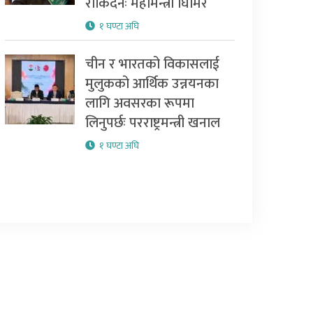
रोकिँदैनः महामन्त्री घिमिरे
१ घण्टा अघि
चीन र भारतको विकासलाई
मुलुकको आर्थिक उन्नयनका
लागि अवसरका रूपमा
लिनुपर्छः परराष्ट्रमन्त्री खनाल
१ घण्टा अघि