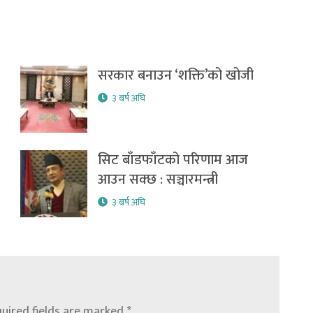
सरकार बनाउन ‘शक्ति’को खोजी
३ बर्ष अघि
सिट बाँडफाँटको परिणाम आज
आउन सक्छ : सञ्चारमन्त्री
३ बर्ष अघि
uired fields are marked
*