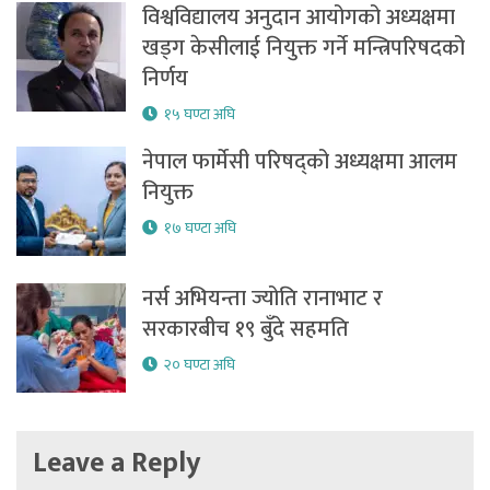
विश्वविद्यालय अनुदान आयोगको अध्यक्षमा
खड्ग केसीलाई नियुक्त गर्ने मन्त्रिपरिषदको
निर्णय
१५ घण्टा अघि
नेपाल फार्मेसी परिषद्को अध्यक्षमा आलम
नियुक्त
१७ घण्टा अघि
नर्स अभियन्ता ज्योति रानाभाट र
सरकारबीच १९ बुँदे सहमति
२० घण्टा अघि
Leave a Reply