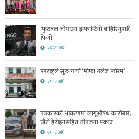
‘फुटबल जोगाउन इन्फान्टिनो बाहिरिनुपर्छ’:
फिगो
५ घण्टा अघि
परराष्ट्रले सुरु गर्‍यो ‘मोफा नलेज फोरम’
५ घण्टा अघि
पत्रकारको आवरणमा लागूऔषध कारोबार,
खैरो हेरोइनसहित तीनजना पक्राउ
५ घण्टा अघि