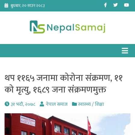
Skip
Facebook
Twitter
Yo
बुधबार, २० साउन २०८३
to
content
थप ११६५ जनामा कोरोना संक्रमण, ११
को मृत्यु, १६८९ जना संक्रमणमुक्त
३१ भदौ, २०७८
नेपाल समाज
स्वास्थ्य / शिक्षा