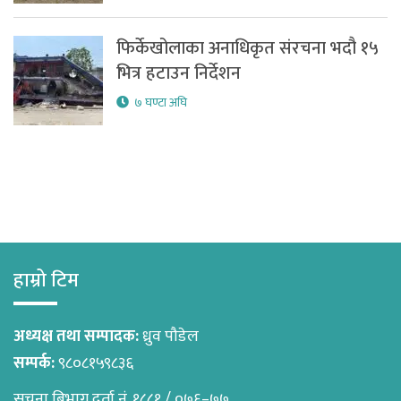
फिर्केखोलाका अनाधिकृत संरचना भदौ १५
भित्र हटाउन निर्देशन
७ घण्टा अघि
हाम्रो टिम
अध्यक्ष तथा सम्पादक:
ध्रुव पौडेल
सम्पर्क:
९८०८१५९८३६
सुचना बिभाग दर्ता नं. १८८१ / ०७६–७७