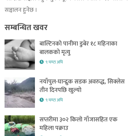
सञ्चालन हुनेछ ।
सम्बन्धित खवर
बाल्टिनको पानीमा डुबेर १८ महिनाका
बालकको मृत्यु
९ घण्टा अघि
नयाँपुल-घान्द्रुक सडक अवरुद्ध, सिक्लेस
तीन दिनपछि खुल्यो
९ घण्टा अघि
सप्तरीमा ३०२ किलो गाँजासहित एक
महिला पक्राउ