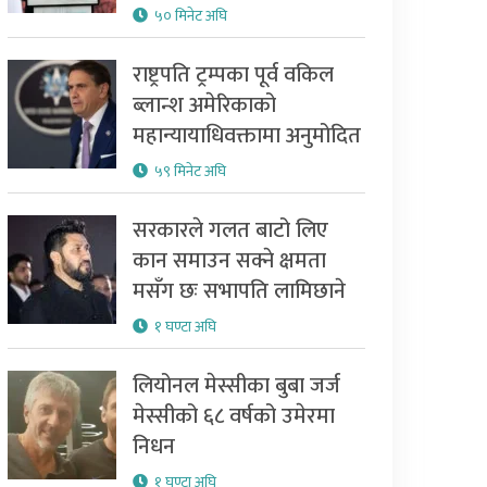
५० मिनेट अघि
राष्ट्रपति ट्रम्पका पूर्व वकिल
ब्लान्श अमेरिकाको
महान्यायाधिवक्तामा अनुमोदित
५९ मिनेट अघि
सरकारले गलत बाटो लिए
कान समाउन सक्ने क्षमता
मसँग छः सभापति लामिछाने
१ घण्टा अघि
लियोनल मेस्सीका बुबा जर्ज
मेस्सीको ६८ वर्षको उमेरमा
निधन
१ घण्टा अघि