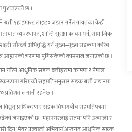
णमा पु¥याएको छ ।
दिने बत्ती ९हाइमास्ट लाइट० जडान गर्नेलगायतका केही
तायात व्यवस्थापन, शान्ति सुरक्षा कायम गर्न, सामाजिक
 शहरी सौन्दर्य अभिवृद्धि गर्न मुख्य–मुख्य सडकमा करिब
त्र आह्वानको चरणमा पुगिसकेको कामपाले जनाएको छ ।
जडान गरिने आधुनिक सडक बत्तीहरुमा कामपा र नेपाल
पचारिकरूपमा गरिएको सहमतिअनुसार सडक बत्ती जडानमा
 ४० प्रतिशत लगानी रहनेछ ।
 विद्युत् प्राधिकरण र सडक विभागबीच सहमतिपत्रमा
अघि बढेको जनाइएको छ। महानगरलाई रातमा पनि उज्यालो र
ारी दिन ‘मेयर उज्यालो अभियान’अन्तर्गत आधुनिक सडक