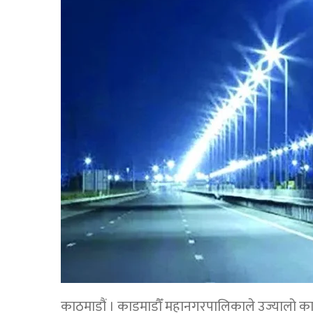
काठमाडौं । काडमाडौँ महानगरपालिकाले उज्यालो का