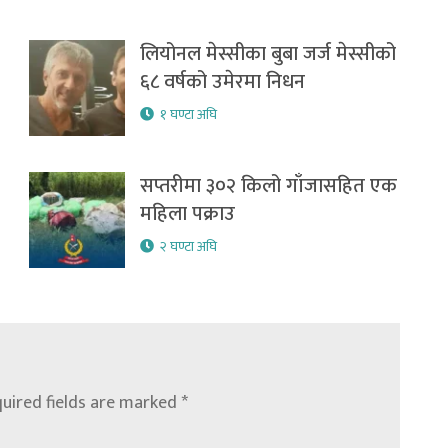
लियोनल मेस्सीका बुबा जर्ज मेस्सीको
६८ वर्षको उमेरमा निधन
१ घण्टा अघि
सप्तरीमा ३०२ किलो गाँजासहित एक
महिला पक्राउ
२ घण्टा अघि
uired fields are marked
*