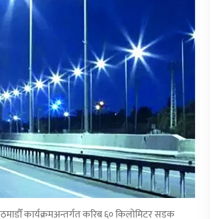
ठमाडौँ कार्यक्रमअन्तर्गत करिब ६० किलोमिटर सडक