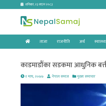
Skip
शनिबार, २३ साउन २०८३
to
content
Home
ताजा
राजनीति
अर्थ
स्वास्थ्य
काडमाडौँका सडकमा आधुनिक बत्ती 
१ माघ, २०७७
नेपाल समाज
मुख्य समाचार