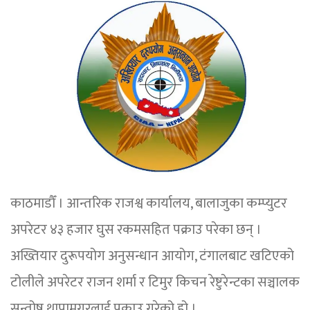
काठमाडौँ । आन्तरिक राजश्व कार्यालय, बालाजुका कम्प्युटर
अपरेटर ४३ हजार घुस रकमसहित पक्राउ परेका छन् ।
अख्तियार दुरूपयोग अनुसन्धान आयोग, टंगालबाट खटिएको
टोलीले अपरेटर राजन शर्मा र टिमुर किचन रेष्टुरेन्टका सञ्चालक
सन्तोष थापामगरलाई पक्राउ गरेको हो ।