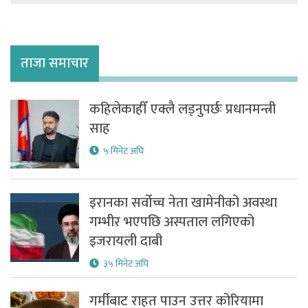
ताजा समाचार
कहिलेकाहीँ एक्लै लड्नुपर्छः प्रधानमन्त्री
साह
५ मिनेट अघि
इरानका सर्वोच्च नेता खामेनीको अवस्था
गम्भीर भएपछि अस्पताल लगिएको
इजरायली दाबी
३५ मिनेट अघि
गर्मीबाट राहत पाउन उत्तर कोरियामा