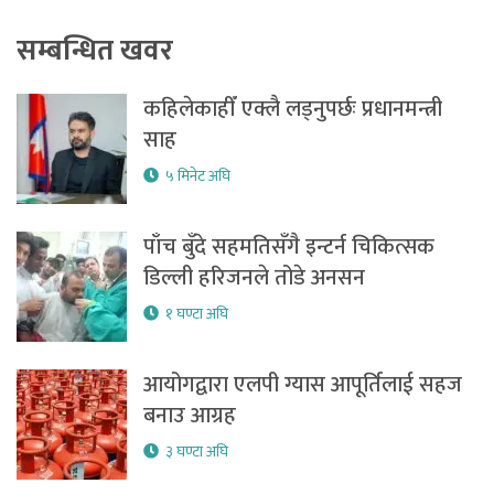
सम्बन्धित खवर
कहिलेकाहीँ एक्लै लड्नुपर्छः प्रधानमन्त्री
साह
५ मिनेट अघि
पाँच बुँदे सहमतिसँगै इन्टर्न चिकित्सक
डिल्ली हरिजनले तोडे अनसन
१ घण्टा अघि
आयोगद्वारा एलपी ग्यास आपूर्तिलाई सहज
बनाउ आग्रह
३ घण्टा अघि