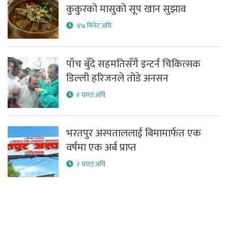
कुकुरको मासुको सूप खान सुझाव
४७ मिनेट अघि
पाँच बुँदे सहमतिसँगै इन्टर्न चिकित्सक
डिल्ली हरिजनले तोडे अनसन
१ घण्टा अघि
भरतपुर अस्पताललाई बिमामार्फत एक
वर्षमा एक अर्ब प्राप्त
२ घण्टा अघि