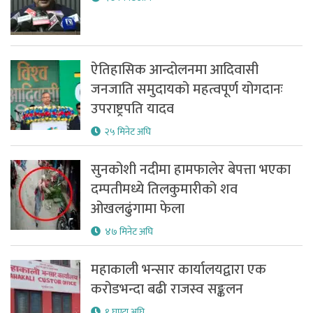
ऐतिहासिक आन्दोलनमा आदिवासी
जनजाति समुदायको महत्वपूर्ण योगदानः
उपराष्ट्रपति यादव
२५ मिनेट अघि
सुनकोशी नदीमा हामफालेर बेपत्ता भएका
दम्पतीमध्ये तिलकुमारीको शव
ओखलढुंगामा फेला
४७ मिनेट अघि
महाकाली भन्सार कार्यालयद्वारा एक
करोडभन्दा बढी राजस्व सङ्कलन
१ घण्टा अघि