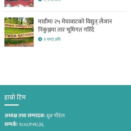
माडीमा २५ मेघावाटको विद्युत् लैजान
निकुञ्जमा तार भूमिगत गरिँदै
१ घण्टा अघि
हाम्रो टिम
अध्यक्ष तथा सम्पादक:
ध्रुव पौडेल
सम्पर्क:
९८०८१५९८३६