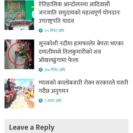
ऐतिहासिक आन्दोलनमा आदिवासी
जनजाति समुदायको महत्वपूर्ण योगदानः
उपराष्ट्रपति यादव
२५ मिनेट अघि
सुनकोशी नदीमा हामफालेर बेपत्ता भएका
दम्पतीमध्ये तिलकुमारीको शव
ओखलढुंगामा फेला
४७ मिनेट अघि
ग्यासको कालोबजारी रोक्न सरकारले यसरी
गर्दैछ अनुगमन
२ घण्टा अघि
Leave a Reply