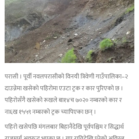
परासी । पूर्वी नवलपरासीको विनयी त्रिवेणी गाउँपालिका–२
दाउन्नेमा खसेको पहिरोमा एउटा ट्रक र कार पुरिएको छ ।
पहिरोसँगै खसेको रूखले बा१४च ७०२० नम्बरको कार र
ना६ख १५५९ नम्बरको ट्रक च्यापिएका छन् ।
पहिरो खसेपछि मंगलबार बिहानैदेखि पूर्वपश्चिम र सिद्धार्थ
राजमार्ग अवरुद्ध भएका छ । गए रातिदेखि परेको अविरल