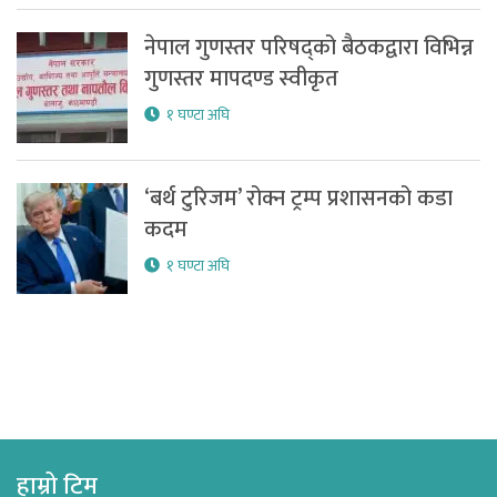
नेपाल गुणस्तर परिषद्को बैठकद्वारा विभिन्न
गुणस्तर मापदण्ड स्वीकृत
१ घण्टा अघि
‘बर्थ टुरिजम’ रोक्न ट्रम्प प्रशासनको कडा
कदम
१ घण्टा अघि
हाम्रो टिम