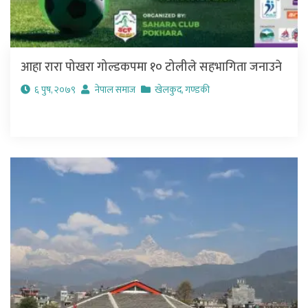
आहा रारा पोखरा गोल्डकपमा १० टोलीले सहभागिता जनाउने
६ पुष, २०७९
नेपाल समाज
खेलकुद
,
गण्डकी