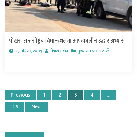
पोखरा अन्तर्राष्ट्रिय विमानस्थलमा आपत्कालीन उद्धार अभ्यास
२३ मङि्सर, २०७९
नेपाल समाज
मुख्य समाचार
,
गण्डकी
Posts
Previous
1
2
3
4
…
pagination
169
Next