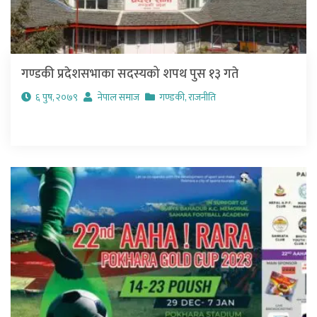
गण्डकी प्रदेशसभाका सदस्यको शपथ पुस १३ गते
६ पुष, २०७९
नेपाल समाज
गण्डकी
,
राजनीति