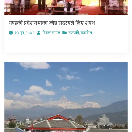
गण्डकी प्रदेशसभाका ज्येष्ठ सदस्यले लिए शपथ
१३ पुष, २०७९
नेपाल समाज
गण्डकी
,
राजनीति