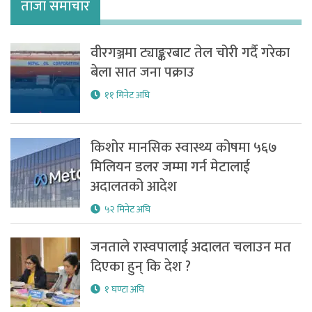
ताजा समाचार
वीरगञ्जमा ट्याङ्करबाट तेल चोरी गर्दै गरेका
बेला सात जना पक्राउ
११ मिनेट अघि
किशोर मानसिक स्वास्थ्य कोषमा ५६७
मिलियन डलर जम्मा गर्न मेटालाई
अदालतको आदेश
५२ मिनेट अघि
जनताले रास्वपालाई अदालत चलाउन मत
दिएका हुन् कि देश ?
१ घण्टा अघि