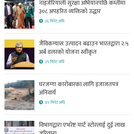
नाइजेरियाली सुरक्षा अभियानपछि कम्तीमा
३०८ अपहरित व्यक्तिको उद्धार
३६ मिनेट अघि
जैविकग्यास उत्पादन बढाउन भारतद्वारा २.५
अर्ब डलरको योजना स्वीकृत
३९ मिनेट अघि
घरजग्गा कारोबारका लागि इजाजतपत्र
अनिवार्य
४२ मिनेट अघि
विभागद्वारा एभरेष्ट मार्ट स्टोरलाई दुई लाख
जरिवाना