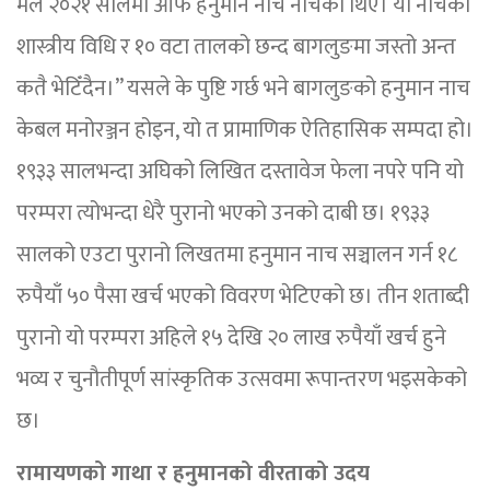
मैले २०२१ सालमा आफैँ हनुमान नाच नाचेको थिएँ। यो नाचको
शास्त्रीय विधि र १० वटा तालको छन्द बागलुङमा जस्तो अन्त
कतै भेटिँदैन।” यसले के पुष्टि गर्छ भने बागलुङको हनुमान नाच
केबल मनोरञ्जन होइन, यो त प्रामाणिक ऐतिहासिक सम्पदा हो।
१९३३ सालभन्दा अघिको लिखित दस्तावेज फेला नपरे पनि यो
परम्परा त्योभन्दा धेरै पुरानो भएको उनको दाबी छ। १९३३
सालको एउटा पुरानो लिखतमा हनुमान नाच सञ्चालन गर्न १८
रुपैयाँ ५० पैसा खर्च भएको विवरण भेटिएको छ। तीन शताब्दी
पुरानो यो परम्परा अहिले १५ देखि २० लाख रुपैयाँ खर्च हुने
भव्य र चुनौतीपूर्ण सांस्कृतिक उत्सवमा रूपान्तरण भइसकेको
छ।
रामायणको गाथा र हनुमानको वीरताको उदय