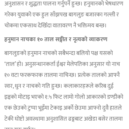
अनुशासन र शुद्धता पालना गर्नुपर्ने हुन्छ। हनुमानको भेषधारण
गरेका युवाको एक हुल साँझपख बागलुङ बजारका गल्ली र
चोकमा एकसाथ देखिँदा वातावरण नै भक्तिमय बन्छ।
हनुमान नाचका १० ताल सङ्गीत र नृत्यको व्याकरण
बागलुङको हनुमान नाचको सबैभन्दा बलियो पक्ष यसको
‘ताल’ हो। अनुसन्धानकर्ता ईश्वर मेलेपतिका अनुसार यो नाच
१० वटा फरकफरक तालमा नाचिन्छ। प्रत्येक तालको आफ्नै
स्वर, धुन र नाचको गति हुन्छ। कलाकारहरूले करिब दुई
इञ्चको मोटाइ भएको १.५ फिट लामो गोलो आकारको डण्डीको
एक छेउको टुप्पा भूइँमा टेकाइ अर्को छेउमा आफ्नो दुवै हातले
टेकी घोप्टो अवस्थामा अनुशासित ढङ्गबाट अखेडा बसेर तालमा