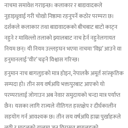
नाचमा समावेश गराइन्छ। कलाकार र बाद्यवादकले
नुहाइधुवाई गरी चोखो निष्ठामा रहनुपर्ने कठोर परम्परा छ।
दर्शकले कलाकार तथा बाद्यवादकको बीचबाट बाटो काट्न
नहुने र माथिल्लो तलाको झ्यालबाट नाच हेर्न नहुनेलगायत
नियम छन्। यी नियम उल्लङ्घन भएमा नाचमा ‘विघ्न’ आउने वा
हनुमानलाई ‘वीर’ चढ्ने विश्वास गरिन्छ।
हनुमान नाच बागलुङको मात्र होइन, नेपालकै अमूर्त सांस्कृतिक
सम्पदा हो। तीन सय वर्षअघि भक्तपुरबाट आएको यो
परम्परालाई जोगाउन अब नेवार समुदायको चन्दा मात्र पर्याप्त
छैन। यसका लागि राज्यले नीतिगत हस्तक्षेप र दीर्घकालीन
सहयोग गर्न आवश्यक छ। तीन सय वर्षअघि हाम्रा पुर्खाहरूले
लठ्ठी र मादलको तालमा जुन विरासत बागलुङको