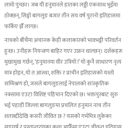
लामो पुच्छर। जब यी हनुमानले हातका लठ्ठी एकसाथ भुइँमा
ठोक्छन्, सिङ्गो बागलुङ बजार तीन सय वर्ष पुरानो इतिहासमा
फर्किए झैँ लाग्छ।
नाचको बीचैमा अचानक केही कलाकारको भावभङ्गी परिवर्तन
हुन्छ। उनीहरू नियन्त्रण बाहिर गएर उफ्रन थाल्छन्। दर्शकहरू
मुखामुख गर्छन्, ‘हनुमानमा वीर उत्रियो !’ यो कुनै साधारण नृत्य
मात्र होइन, यो त आस्था, शक्ति र प्राचीन इतिहासको यस्तो
सम्मिश्रण हो, जसले बागलुङलाई नेपालको सांस्कृतिक
नक्सामा एउटा विशिष्ट पहिचान दिएको छ। भक्तपुरबाट सुरु
भई पहाडी जिल्ला बागलुङमा प्रचलित हनुमान नाच तीन
शताब्दीदेखि कसरी जीवित छ ? यसको गर्भभित्र लुकेका
सङ्घर्ष र पुस्तान्तरणका कथा आफैँमा एउटा जीवन्त इतिहास