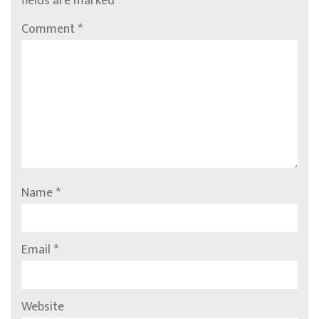
fields are marked
*
Comment
*
Name
*
Email
*
Website