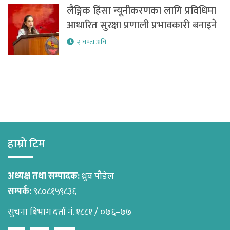
लैङ्गिक हिंसा न्यूनीकरणका लागि प्रविधिमा
आधारित सुरक्षा प्रणाली प्रभावकारी बनाइने
२ घण्टा अघि
हाम्रो टिम
अध्यक्ष तथा सम्पादक:
ध्रुव पौडेल
सम्पर्क:
९८०८१५९८३६
सुचना बिभाग दर्ता नं. १८८१ / ०७६–७७