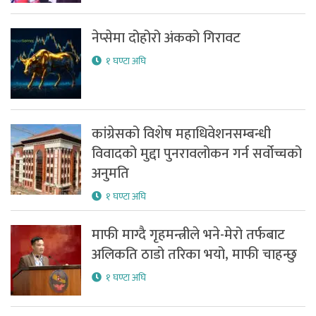
नेप्सेमा दोहोरो अंकको गिरावट
१ घण्टा अघि
कांग्रेसको विशेष महाधिवेशनसम्बन्धी
विवादको मुद्दा पुनरावलोकन गर्न सर्वोच्चको
अनुमति
१ घण्टा अघि
माफी माग्दै गृहमन्त्रीले भने-मेरो तर्फबाट
अलिकति ठाडो तरिका भयो, माफी चाहन्छु
१ घण्टा अघि