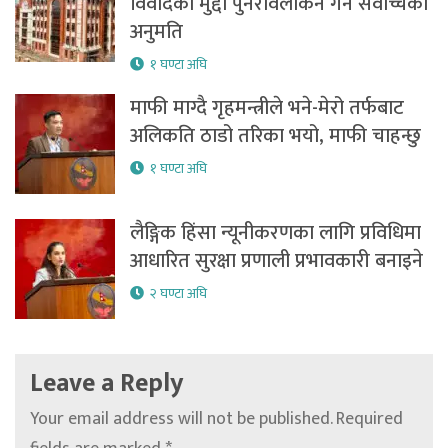
विवादको मुद्दा पुनरावलोकन गर्न सर्वोच्चको
अनुमति
१ घण्टा अघि
माफी माग्दै गृहमन्त्रीले भने-मेरो तर्फबाट
अलिकति ठाडो तरिका भयो, माफी चाहन्छु
१ घण्टा अघि
लैङ्गिक हिंसा न्यूनीकरणका लागि प्रविधिमा
आधारित सुरक्षा प्रणाली प्रभावकारी बनाइने
२ घण्टा अघि
Leave a Reply
Your email address will not be published.
Required