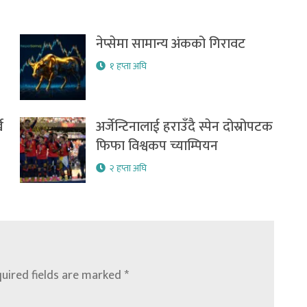
नेप्सेमा सामान्य अंकको गिरावट
१ हप्ता अघि
ख
अर्जेन्टिनालाई हराउँदै स्पेन दोस्रोपटक
फिफा विश्वकप च्याम्पियन
२ हप्ता अघि
uired fields are marked
*