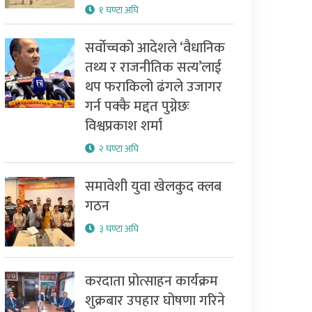
१ घण्टा अघि
सर्वोच्चको आदेशले ‘वैधानिक
तथ्य र राजनीतिक सत्य’लाई
थप फराकिलो ढंगले उजागर
गर्न पक्कै मद्दत पुग्नेछः
विश्वप्रकाश शर्मा
२ घण्टा अघि
समावेशी युवा खेलकुद क्लब
गठन
३ घण्टा अघि
करदाता प्रोत्साहन कार्यक्रम
शुक्रबार उपहार घोषणा गरिने