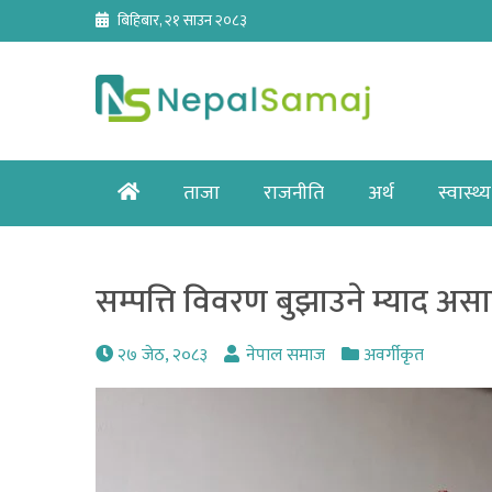
Skip
बिहिबार, २१ साउन २०८३
to
content
Home
ताजा
राजनीति
अर्थ
स्वास्थ्य
सम्पत्ति विवरण बुझाउने म्याद अस
२७ जेठ, २०८३
नेपाल समाज
अवर्गीकृत