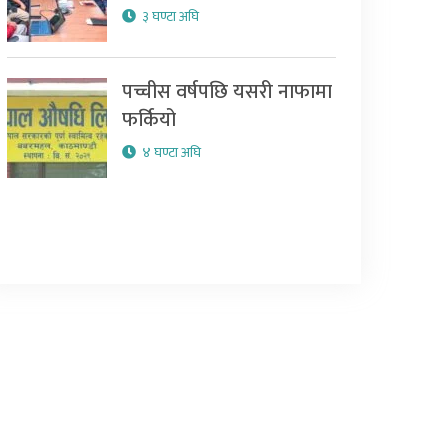
३ घण्टा अघि
पच्चीस वर्षपछि यसरी नाफामा
फर्कियो
४ घण्टा अघि