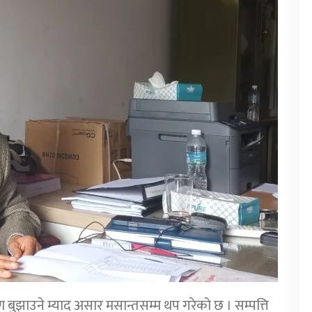
 बुझाउने म्याद असार मसान्तसम्म थप गरेको छ । सम्पत्ति