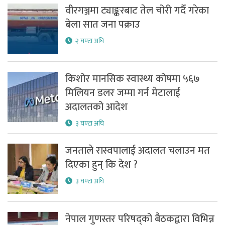
वीरगञ्जमा ट्याङ्करबाट तेल चोरी गर्दै गरेका
बेला सात जना पक्राउ
२ घण्टा अघि
किशोर मानसिक स्वास्थ्य कोषमा ५६७
मिलियन डलर जम्मा गर्न मेटालाई
अदालतको आदेश
३ घण्टा अघि
जनताले रास्वपालाई अदालत चलाउन मत
दिएका हुन् कि देश ?
३ घण्टा अघि
नेपाल गुणस्तर परिषद्को बैठकद्वारा विभिन्न