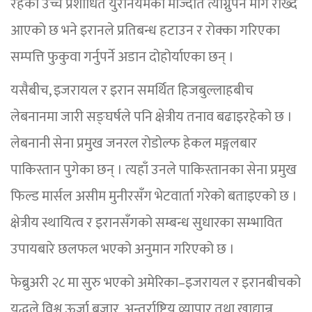
रहेको उच्च प्रशोधित युरेनियमको मौज्दात त्याग्नुपर्ने माग राख्दै
आएको छ भने इरानले प्रतिबन्ध हटाउन र रोक्का गरिएका
सम्पत्ति फुकुवा गर्नुपर्ने अडान दोहोर्याएका छन् ।
यसैबीच, इजरायल र इरान समर्थित हिजबुल्लाहबीच
लेबनानमा जारी सङ्घर्षले पनि क्षेत्रीय तनाव बढाइरहेको छ ।
लेबनानी सेना प्रमुख जनरल रोडोल्फ हेकल मङ्गलबार
पाकिस्तान पुगेका छन् । त्यहाँ उनले पाकिस्तानका सेना प्रमुख
फिल्ड मार्सल असीम मुनीरसँग भेटवार्ता गरेको बताइएको छ ।
क्षेत्रीय स्थायित्व र इरानसँगको सम्बन्ध सुधारका सम्भावित
उपायबारे छलफल भएको अनुमान गरिएको छ ।
फेब्रुअरी २८ मा सुरु भएको अमेरिका–इजरायल र इरानबीचको
युद्धले विश्व ऊर्जा बजार, अन्तर्राष्ट्रिय व्यापार तथा खाद्यान्न