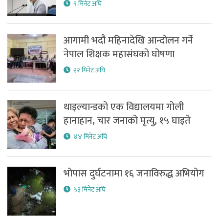
९ मिनेट अघि
आगामी भदौ महिनादेखि आन्दोलन गर्ने
नेपाल शिक्षक महासंघको घोषणा
२२ मिनेट अघि
थाइल्यान्डको एक विद्यालयमा गोली
हानाहान, चार जनाको मृत्यु, १५ घाइते
४४ मिनेट अघि
भोपास दुर्घटनामा १६ जनाविरुद्ध अभियोग
५३ मिनेट अघि