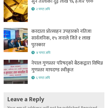
सुन तोलाको दुई लाख ९६ हजार ९००
२ घण्टा अघि
करदाता प्रोत्साहन उपहारको नतिजा
सार्वजनिक, १५ जनाले जिते १ लाख
पुरस्कार
४ घण्टा अघि
नेपाल गुणस्तर परिषद्को बैठकद्वारा विभिन्न
गुणस्तर मापदण्ड स्वीकृत
६ घण्टा अघि
Leave a Reply