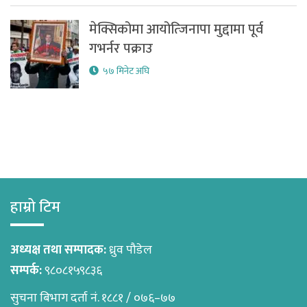
मेक्सिकोमा आयोत्जिनापा मुद्दामा पूर्व
गभर्नर पक्राउ
५७ मिनेट अघि
हाम्रो टिम
अध्यक्ष तथा सम्पादक:
ध्रुव पौडेल
सम्पर्क:
९८०८१५९८३६
सुचना बिभाग दर्ता नं. १८८१ / ०७६–७७