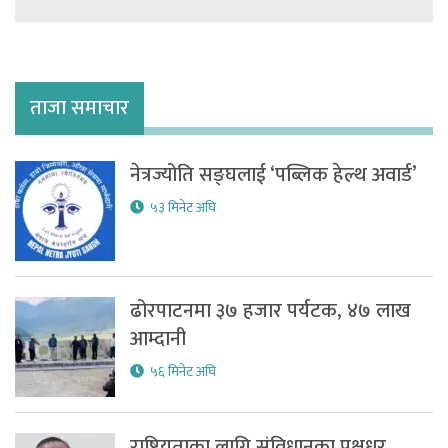
ताजा समाचार
नेत्रज्योति सङ्घलाई ‘पब्लिक हेल्थ अवार्ड’
५३ मिनेट अघि
ढोरपाटनमा ३७ हजार पर्यटक, ४७ लाख
आम्दानी
५६ मिनेट अघि
राष्ट्रियताका लागि संविधानका पक्षधर