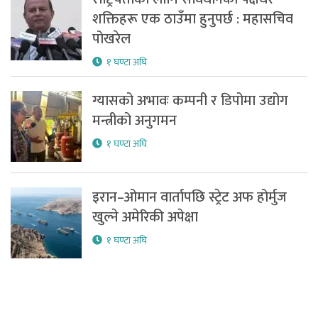
शक्तिहरू एक ठाउँमा हुनुपर्छ : महासचिव
पोखरेल
१ घण्टा अघि
ग्यासको अभावः कम्पनी र डिपोमा उद्योग
मन्त्रीको अनुगमन
१ घण्टा अघि
इरान–ओमान वार्तापछि स्ट्रेट अफ होर्मुज
खुल्ने अमेरिकी अपेक्षा
१ घण्टा अघि