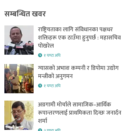
सम्बन्धित खवर
राष्ट्रियताका लागि संविधानका पक्षधर
शक्तिहरू एक ठाउँमा हुनुपर्छ : महासचिव
पोखरेल
१ घण्टा अघि
ग्यासको अभावः कम्पनी र डिपोमा उद्योग
मन्त्रीको अनुगमन
१ घण्टा अघि
अग्रगामी मोर्चाले सामाजिक–आर्थिक
रूपान्तरणलाई प्राथमिकता दिन्छः जनार्दन
शर्मा
२ घण्टा अघि