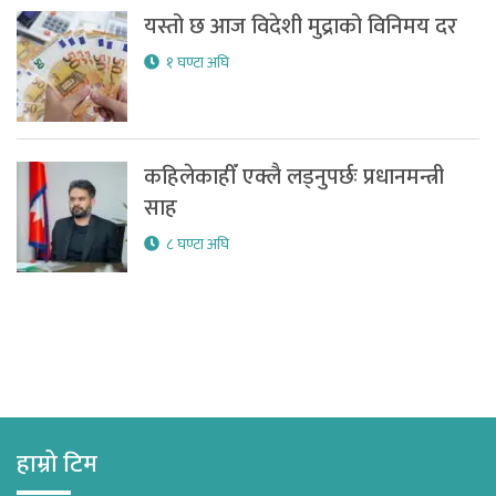
यस्तो छ आज विदेशी मुद्राको विनिमय दर
१ घण्टा अघि
कहिलेकाहीँ एक्लै लड्नुपर्छः प्रधानमन्त्री
साह
८ घण्टा अघि
हाम्रो टिम