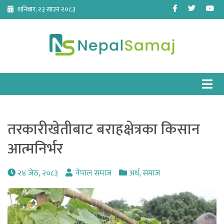
Skip
Facebook
Twitter
Yo
शनिबार, २३ साउन २०८३
to
content
तरकारीखेतीबाट बराहक्षेत्रका किसान
आत्मनिर्भर
२४ जेठ, २०८३
नेपाल समाज
अर्थ
,
समाज