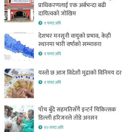
प्राधिकरणलाई एक अर्बभन्दा बढी
दायित्वको जोखिम
१ घण्टा अघि
देशभर मनसुनी वायुको प्रभाव, केही
स्थानमा भारी वर्षाको सम्भावना
१ घण्टा अघि
यस्तो छ आज विदेशी मुद्राको विनिमय दर
१ घण्टा अघि
पाँच बुँदे सहमतिसँगै इन्टर्न चिकित्सक
डिल्ली हरिजनले तोडे अनसन
१० घण्टा अघि