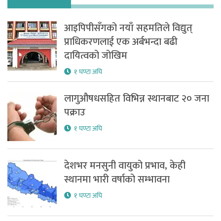
आइपिपीसँगको नयाँ सहमतिले विद्युत्
प्राधिकरणलाई एक अर्बभन्दा बढी
दायित्वको जोखिम
१ घण्टा अघि
लागुऔषधसहित विभिन्न स्थानबाट २० जना
पक्राउ
१ घण्टा अघि
देशभर मनसुनी वायुको प्रभाव, केही
स्थानमा भारी वर्षाको सम्भावना
१ घण्टा अघि