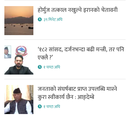
होर्मुज तत्काल नखुल्ने इरानको चेतावनी
३९ मिनेट अघि
‘१८२ सांसद, दर्जनभन्दा बढी मन्त्री, तर पनि
एक्लै ?’
१ घण्टा अघि
जनताको संघर्षबाट प्राप्त उपलब्धि मास्ने
कुरा स्वीकार्य छैन : आङ्देम्बे
१ घण्टा अघि