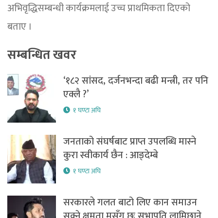
अभिवृद्धिसम्बन्धी कार्यक्रमलाई उच्च प्राथमिकता दिएको
बताए ।
सम्बन्धित खवर
‘१८२ सांसद, दर्जनभन्दा बढी मन्त्री, तर पनि
एक्लै ?’
१ घण्टा अघि
जनताको संघर्षबाट प्राप्त उपलब्धि मास्ने
कुरा स्वीकार्य छैन : आङ्देम्बे
१ घण्टा अघि
सरकारले गलत बाटो लिए कान समाउन
सक्ने क्षमता मसँग छः सभापति लामिछाने