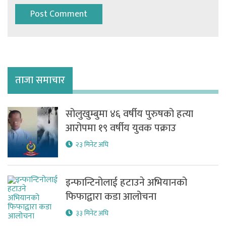
ताजा समाचार
सोलुखुम्बुमा ४६ वर्षीय पुरुषको हत्या
आरोपमा १९ वर्षीय युवक पक्राउ
२३ मिनेट अघि
इन्फान्टिनोलाई हटाउने अभियानको
फिफाद्वारा कडा आलोचना
३३ मिनेट अघि