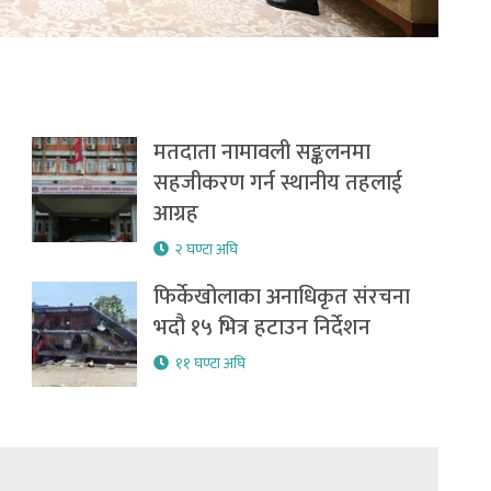
मतदाता नामावली सङ्कलनमा
सहजीकरण गर्न स्थानीय तहलाई
आग्रह
२ घण्टा अघि
फिर्केखोलाका अनाधिकृत संरचना
भदौ १५ भित्र हटाउन निर्देशन
११ घण्टा अघि