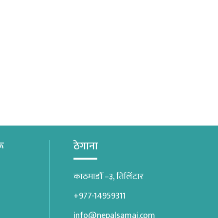
रू
ठेगाना
काठमाडौँ –३, तिलिंटार
+977-14959311
info@nepalsamaj.com