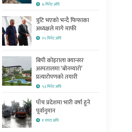
७ मिनेट अघि
त्रुटि भएको भन्दै फिफाका
अध्यक्षले मागे माफी
२५ मिनेट अघि
बिपी कोइराला क्यान्सर
अस्पतालमा ‘बोनम्यारो’
प्रत्यारोपणको तयारी
५३ मिनेट अघि
पाँच प्रदेशमा भारी वर्षा हुने
पूर्वानुमान
१ घण्टा अघि