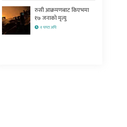
रुसी आक्रमणबाट किएभमा
१७ जनाको मृत्यु
१ घण्टा अघि