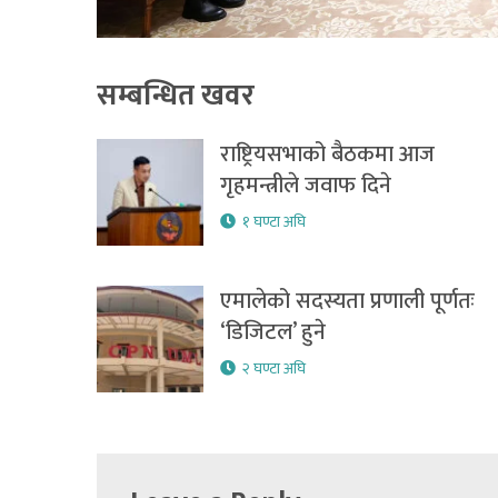
सम्बन्धित खवर
राष्ट्रियसभाको बैठकमा आज
गृहमन्त्रीले जवाफ दिने
१ घण्टा अघि
एमालेको सदस्यता प्रणाली पूर्णतः
‘डिजिटल’ हुने
२ घण्टा अघि