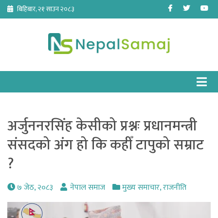
Skip
Facebook
Twitter
Yo
बिहिबार, २१ साउन २०८३
to
content
अर्जुननरसिंह केसीको प्रश्नः प्रधानमन्त्री
संसदको अंग हो कि कहीँ टापुको सम्राट
?
७ जेठ, २०८३
नेपाल समाज
मुख्य समाचार
,
राजनीति