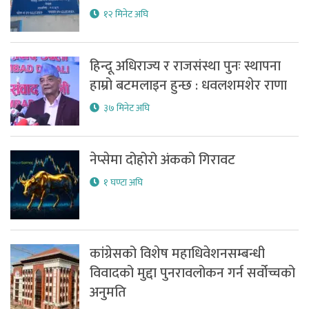
१२ मिनेट अघि
हिन्दू अधिराज्य र राजसंस्था पुनः स्थापना
हाम्रो बटमलाइन हुन्छ : धवलशमशेर राणा
३७ मिनेट अघि
नेप्सेमा दोहोरो अंकको गिरावट
१ घण्टा अघि
कांग्रेसको विशेष महाधिवेशनसम्बन्धी
विवादको मुद्दा पुनरावलोकन गर्न सर्वोच्चको
अनुमति