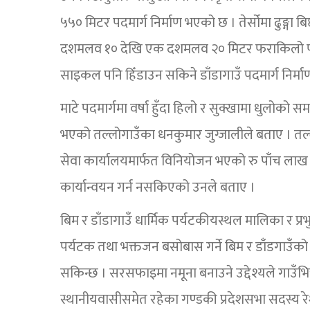
५५० मिटर पदमार्ग निर्माण भएको छ । तेर्सोमा ढुङ्ग
दशमलव १० देखि एक दशमलव २० मिटर फराकिलो पदम
साइकल पनि हिँडाउन सकिने डाँडागाउँ पदमार्ग निर्म
माटे पदमार्गमा वर्षा हुँदा हिलो र सुक्खामा धुलोक
भएको तल्लोगाउँका धनकुमार जुग्जालीले बताए । तल्
सेवा कार्यालयमार्फत विनियोजन भएको रु पाँच लाख बज
कार्यान्वयन गर्न नसकिएको उनले बताए ।
बिम र डाँडागाउँ धार्मिक पर्यटकीयस्थल मालिका र प्रभु
पर्यटक तथा भक्तजन बसोबास गर्ने बिम र डाँडगाउँको 
सकिन्छ । सरसफाइमा नमूना बनाउने उद्देश्यले गाउँभ
स्थानीयवासीसमेत रहेका गण्डकी प्रदेशसभा सदस्य रे