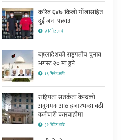
करिब ६४७ किलो गाँजासहित
दुई जना पक्राउ
४ मिनेट अघि
बङ्गलादेशको राष्ट्रपतीय चुनाव
अगस्ट २० मा हुने
१६ मिनेट अघि
राष्ट्रियता सतर्कता केन्द्रको
अनुगमनः आठ हजारभन्दा बढी
कर्मचारी कारबाहीमा
३१ मिनेट अघि