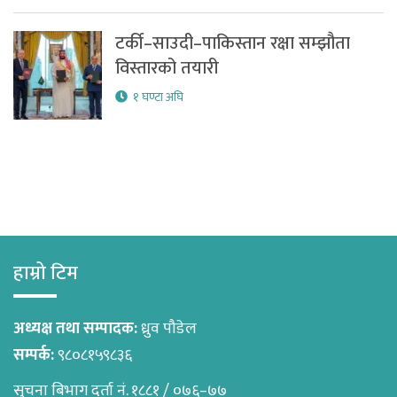
टर्की–साउदी–पाकिस्तान रक्षा सम्झौता
विस्तारको तयारी
१ घण्टा अघि
हाम्रो टिम
अध्यक्ष तथा सम्पादक:
ध्रुव पौडेल
सम्पर्क:
९८०८१५९८३६
सुचना बिभाग दर्ता नं. १८८१ / ०७६–७७