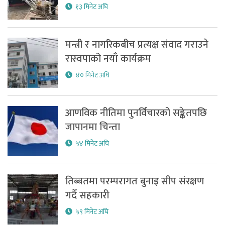
१३ मिनेट अघि
मन्त्री र नागरिकबीच प्रत्यक्ष संवाद गराउने
रास्वपाको नयाँ कार्यक्रम
४० मिनेट अघि
आणविक नीतिमा पुनर्विचारको सङ्केतपछि
जापानमा चिन्ता
५४ मिनेट अघि
तिब्बतमा परम्परागत बुनाइ सीप संरक्षण
गर्दै सहकारी
५९ मिनेट अघि