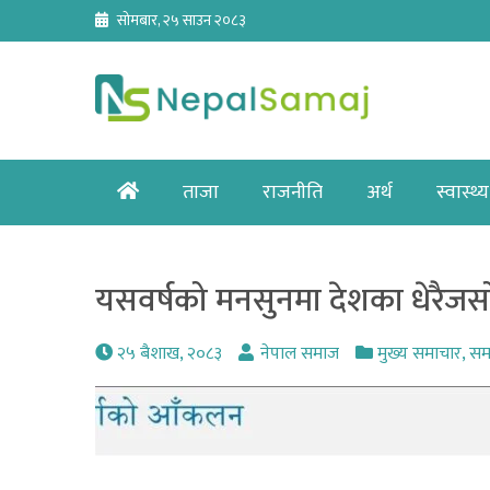
Skip
सोमबार, २५ साउन २०८३
to
content
Home
ताजा
राजनीति
अर्थ
स्वास्थ्य
यसवर्षको मनसुनमा देशका धेरैजसो 
२५ बैशाख, २०८३
नेपाल समाज
मुख्य समाचार
,
सम