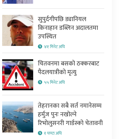
सुपुर्दगीपछि ड्यानियल
किनाहान डब्लिन अदालतमा
उपस्थित
४१ मिनेट अघि
चितवनमा बसको ठक्करबाट
पैदलयात्रीको मृत्यु
५५ मिनेट अघि
तेहरानका सबै सर्त नमानेसम्म
हर्मुज पुनः नखोल्ने
रिभोलुसनरी गार्डस्को चेतावनी
१ घण्टा अघि