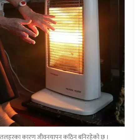
 शीतलहरका कारण जीवनयापन कठिन बनिरहेको छ ।