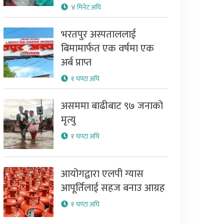
४ मिनेट अघि
भरतपुर अस्पताललाई
बिमामार्फत एक वर्षमा एक
अर्ब प्राप्त
१ घण्टा अघि
असममा बाढीबाट ९७ जनाको
मृत्यु
१ घण्टा अघि
आयोगद्वारा एलपी ग्यास
आपूर्तिलाई सहज बनाउ आग्रह
१ घण्टा अघि