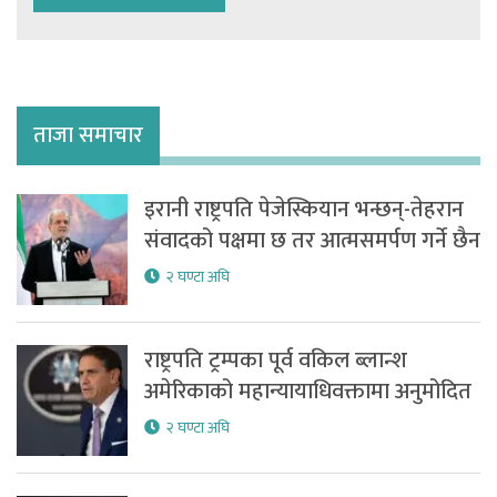
ताजा समाचार
इरानी राष्ट्रपति पेजेस्कियान भन्छन्-तेहरान
संवादको पक्षमा छ तर आत्मसमर्पण गर्ने छैन
२ घण्टा अघि
राष्ट्रपति ट्रम्पका पूर्व वकिल ब्लान्श
अमेरिकाको महान्यायाधिवक्तामा अनुमोदित
२ घण्टा अघि