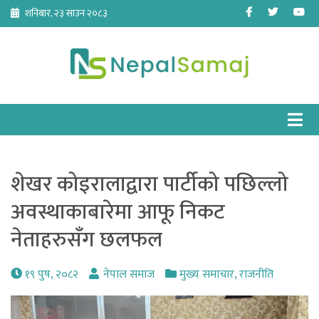
Skip
Facebook
Twitter
Yo
शनिबार, २३ साउन २०८३
to
content
शेखर कोइरालाद्वारा पार्टीको पछिल्लो
अवस्थाकाबारेमा आफू निकट
नेताहरुसँग छलफल
१९ पुष, २०८२
नेपाल समाज
मुख्य समाचार
,
राजनीति