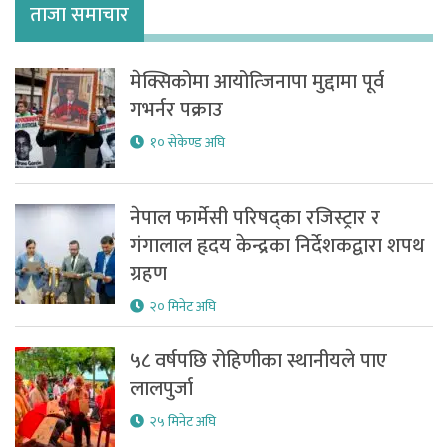
ताजा समाचार
मेक्सिकोमा आयोत्जिनापा मुद्दामा पूर्व
गभर्नर पक्राउ
१० सेकेण्ड अघि
नेपाल फार्मेसी परिषद्का रजिस्ट्रार र
गंगालाल हृदय केन्द्रका निर्देशकद्वारा शपथ
ग्रहण
२० मिनेट अघि
५८ वर्षपछि रोहिणीका स्थानीयले पाए
लालपुर्जा
२५ मिनेट अघि