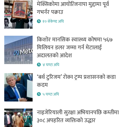
मेक्सिकोमा आयोत्जिनापा मुद्दामा पूर्व
गभर्नर पक्राउ
१० सेकेण्ड अघि
किशोर मानसिक स्वास्थ्य कोषमा ५६७
मिलियन डलर जम्मा गर्न मेटालाई
अदालतको आदेश
४ घण्टा अघि
‘बर्थ टुरिजम’ रोक्न ट्रम्प प्रशासनको कडा
कदम
५ घण्टा अघि
नाइजेरियाली सुरक्षा अभियानपछि कम्तीमा
३०८ अपहरित व्यक्तिको उद्धार