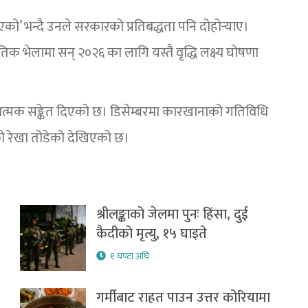
को’ भन्दै उनले सरकारको प्रतिबद्धता पनि दोहोर्‍याए।
नीतिक भेलामा सन् २०२६ का लागि यस्तै वृद्धि लक्ष्य घोषणा
रात्मक सङ्केत दिएको छ। डिसेम्बरमा कारखानाको गतिविधि
चनको रेखा तोडेको देखिएको छ।
श्रीलङ्काको जेलमा पुनः हिंसा, दुई
कैदीको मृत्यु, १५ घाइते
१ घण्टा अघि
गर्मीबाट राहत पाउन उत्तर कोरियामा