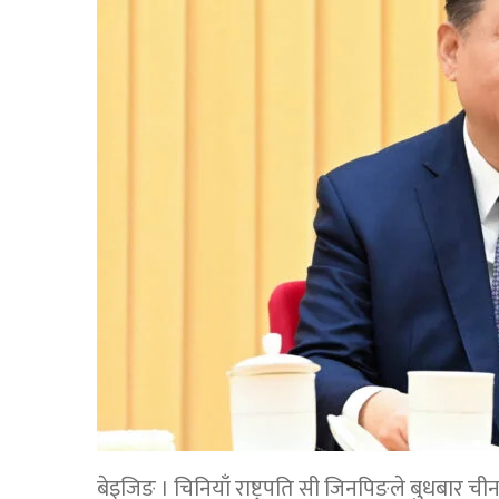
बेइजिङ । चिनियाँ राष्ट्रपति सी जिनपिङले बुधबार चीनक