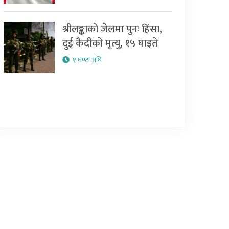
श्रीलङ्काको जेलमा पुनः हिंसा,
दुई कैदीको मृत्यु, १५ घाइते
१ घण्टा अघि