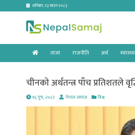
Skip
शनिबार, २३ साउन २०८३
to
content
Home
ताजा
राजनीति
अर्थ
स्वास्थ्य
चीनको अर्थतन्त्र पाँच प्रतिशतले वृद्धि
१६ पुष, २०८२
नेपाल समाज
विश्व