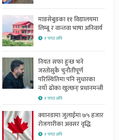
माङसेबुङका ११ विद्यालयमा
लिम्बू र वान्तवा भाषा अनिवार्य
१ घण्टा अघि
नियत सफा हुन्छ भने
जस्तोसुकै चुनौतीपूर्ण
परिस्थितिमा पनि सुधारका
नयाँ ढोका खुल्छन्ः प्रधानमन्त्री
१ घण्टा अघि
क्यानडामा जुलाईमा ७५ हजार
रोजगारीका अवसर वृद्धि
१ घण्टा अघि