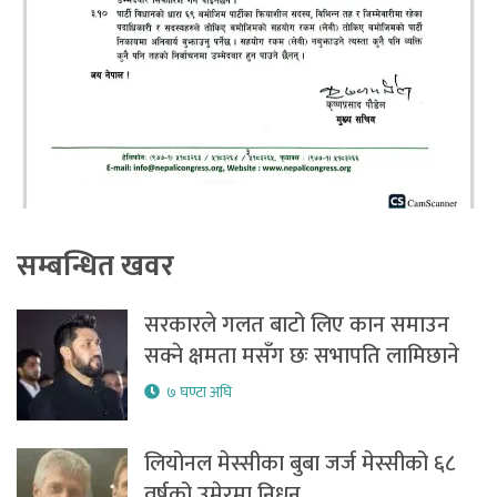
सम्बन्धित खवर
सरकारले गलत बाटो लिए कान समाउन
सक्ने क्षमता मसँग छः सभापति लामिछाने
७ घण्टा अघि
लियोनल मेस्सीका बुबा जर्ज मेस्सीको ६८
वर्षको उमेरमा निधन