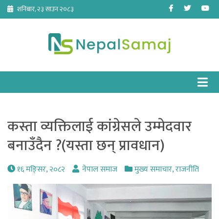
Skip
Facebook
Twitter
Yo
शनिबार, २३ साउन २०८३
to
content
कस्ता व्यक्तिलाई कांग्रेसले उम्मेदवार
बनाउँदैन ?(यस्ता छन् प्रावधान)
१६ मङि्सर, २०८२
नेपाल समाज
मुख्य समाचार
,
राजनीति