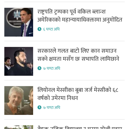
राष्ट्रपति ट्रम्पका पूर्व वकिल ब्लान्श
अमेरिकाको महान्यायाधिवक्तामा अनुमोदित
६ घण्टा अघि
सरकारले गलत बाटो लिए कान समाउन
सक्ने क्षमता मसँग छः सभापति लामिछाने
७ घण्टा अघि
लियोनल मेस्सीका बुबा जर्ज मेस्सीको ६८
वर्षको उमेरमा निधन
७ घण्टा अघि