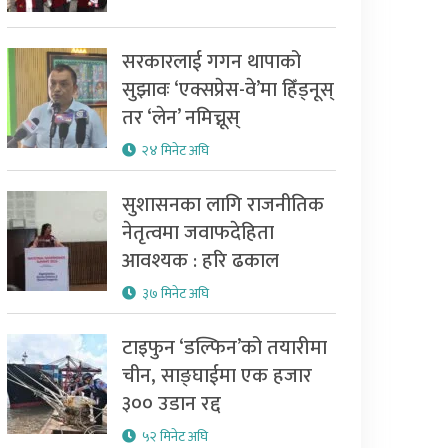
सरकारलाई गगन थापाको
सुझावः ‘एक्सप्रेस-वे’मा हिँड्नूस्
तर ‘लेन’ नमिच्नूस्
२४ मिनेट अघि
सुशासनका लागि राजनीतिक
नेतृत्वमा जवाफदेहिता
आवश्यक : हरि ढकाल
३७ मिनेट अघि
टाइफुन ‘डल्फिन’को तयारीमा
चीन, साङ्घाईमा एक हजार
३०० उडान रद्द
५२ मिनेट अघि