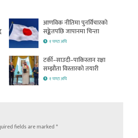
आणविक नीतिमा पुनर्विचारको
द
सङ्केतपछि जापानमा चिन्ता
१ घण्टा अघि
टर्की–साउदी–पाकिस्तान रक्षा
सम्झौता विस्तारको तयारी
१ घण्टा अघि
uired fields are marked
*