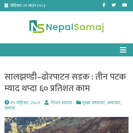
Skip
Facebook
Twitter
Yo
बिहिबार, २१ साउन २०८३
to
content
सालझण्डी–ढोरपाटन सडक : तीन पटक
म्याद थप्दा ६० प्रतिशत काम
१५ मङि्सर, २०८२
नेपाल समाज
मुख्य समाचार
,
समाचार
,
समाज