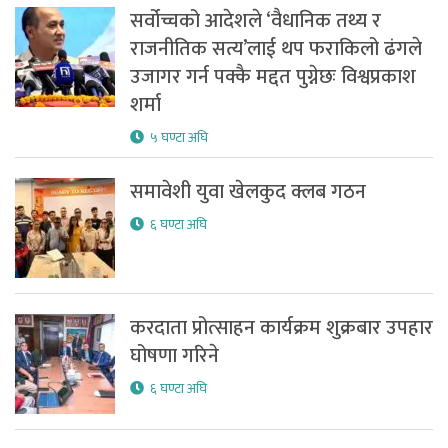
सर्वोच्चको आदेशले ‘वैधानिक तथ्य र
राजनीतिक सत्य’लाई थप फराकिलो ढंगले
उजागर गर्न पक्कै मद्दत पुग्नेछः विश्वप्रकाश
शर्मा
५ घण्टा अघि
समावेशी युवा खेलकुद क्लब गठन
६ घण्टा अघि
करदाता प्रोत्साहन कार्यक्रम शुक्रबार उपहार
घोषणा गरिने
६ घण्टा अघि