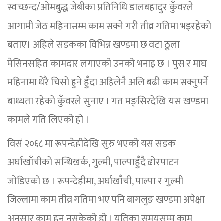
स्वच्छन्द/ओमबुद्ध जेबीका प्रतिनिधि डालबहादुर कुँवरले
आगामी जेठ महिनासम्म काम सक्ने गरी तीव्र गतिमा भइरहेको
बताए। अहिले सडकका विभिन्न खण्डमा छ वटा ठूला
मेसिनसहित कामदार लगाएको उनको भनाइ छ । पुस र माघ
महिनामा धेरै चिसो हुने हुँदा अहिलेनै अलि बढी काम सक्नुपर्ने
बाध्यता रहेको कुँवरले सुनाए । गत मङ्सिरदेखि यस खण्डमा
कामले गति लिएको हो ।
विसं २०६८ मा रूपन्देहीदेखि सुरु भएको यस सडक
अर्घाखाँचीको सन्धिखर्क, गुल्मी, पाल्पाहुँदै ढोरपाटन
जोडिएको छ । रूपन्देहीमा, अर्घाखाँची, पाल्पा र गुल्मी
जिल्लामा काम तीव्र गतिमा भए पनि बागलुङ खण्डमा अपेक्षा
अनुसार काम हुन नसकेको हो । यतिका समयसम्म काम