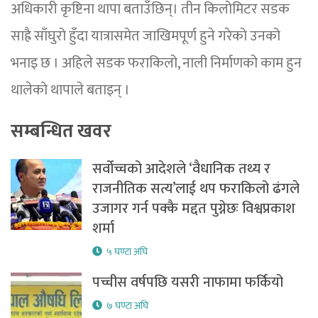
अधिकारी कृष्टिना थापा बताउँछिन्। तीन किलोमिटर सडक
साह्रै साँघुरो हुँदा यात्रासमेत जाखिमपूर्ण हुने गरेको उनको
भनाइ छ । अहिले सडक फराकिलो, नाली निर्माणको काम हुन
थालेको थापाले बताइन् ।
सम्बन्धित खवर
सर्वोच्चको आदेशले ‘वैधानिक तथ्य र
राजनीतिक सत्य’लाई थप फराकिलो ढंगले
उजागर गर्न पक्कै मद्दत पुग्नेछः विश्वप्रकाश
शर्मा
५ घण्टा अघि
पच्चीस वर्षपछि यसरी नाफामा फर्कियो
७ घण्टा अघि