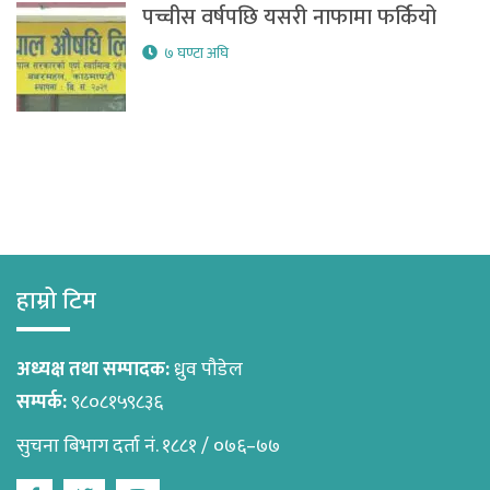
पच्चीस वर्षपछि यसरी नाफामा फर्कियो
७ घण्टा अघि
हाम्रो टिम
अध्यक्ष तथा सम्पादक:
ध्रुव पौडेल
सम्पर्क:
९८०८१५९८३६
सुचना बिभाग दर्ता नं. १८८१ / ०७६–७७