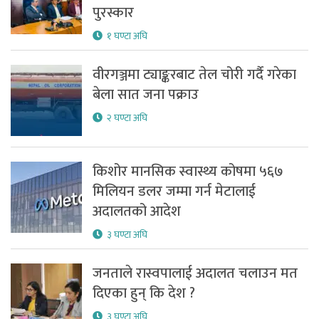
पुरस्कार
१ घण्टा अघि
वीरगञ्जमा ट्याङ्करबाट तेल चोरी गर्दै गरेका
बेला सात जना पक्राउ
२ घण्टा अघि
किशोर मानसिक स्वास्थ्य कोषमा ५६७
मिलियन डलर जम्मा गर्न मेटालाई
अदालतको आदेश
३ घण्टा अघि
जनताले रास्वपालाई अदालत चलाउन मत
दिएका हुन् कि देश ?
३ घण्टा अघि