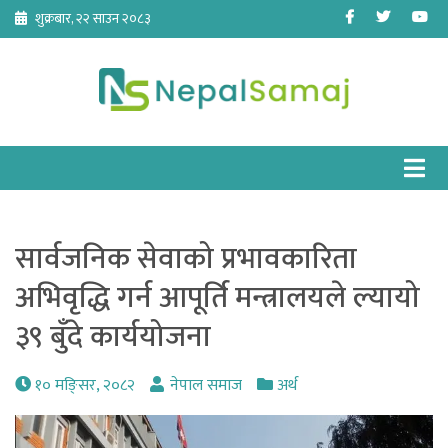
Skip
Facebook
Twitter
Yo
शुक्रबार, २२ साउन २०८३
to
content
सार्वजनिक सेवाको प्रभावकारिता
अभिवृद्धि गर्न आपूर्ति मन्त्रालयले ल्यायो
३९ बुँदे कार्ययोजना
१० मङि्सर, २०८२
नेपाल समाज
अर्थ