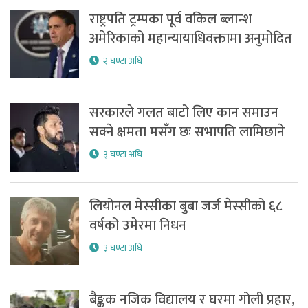
राष्ट्रपति ट्रम्पका पूर्व वकिल ब्लान्श
अमेरिकाको महान्यायाधिवक्तामा अनुमोदित
२ घण्टा अघि
सरकारले गलत बाटो लिए कान समाउन
सक्ने क्षमता मसँग छः सभापति लामिछाने
३ घण्टा अघि
लियोनल मेस्सीका बुबा जर्ज मेस्सीको ६८
वर्षको उमेरमा निधन
३ घण्टा अघि
बैङ्कक नजिक विद्यालय र घरमा गोली प्रहार,