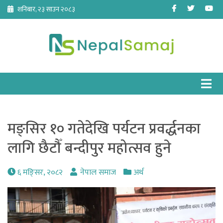
Skip
Facebook
Twitter
Yo
शनिबार, २३ साउन २०८३
to
content
मङ्सिर १० गतेदेखि पर्यटन प्रवर्द्धनका
लागि छैटौँ बन्दीपुर महोत्सव हुने
६ मङि्सर, २०८२
नेपाल समाज
अर्थ