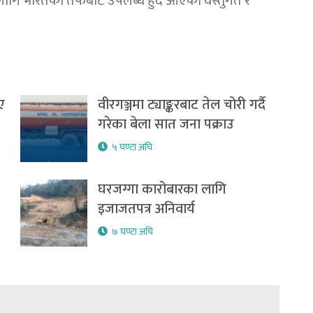
 लागि भारतका तर्फबाट उपलब्ध हुँदै आएको वस्तुगत र
ए
वीरगञ्जमा ट्याङ्करबाट तेल चोरी गर्दै
गरेका बेला सात जना पक्राउ
५ घण्टा अघि
घरजग्गा कारोबारका लागि
इजाजतपत्र अनिवार्य
७ घण्टा अघि