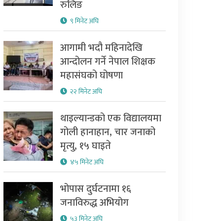
रुलिङ
९ मिनेट अघि
आगामी भदौ महिनादेखि
आन्दोलन गर्ने नेपाल शिक्षक
महासंघको घोषणा
२२ मिनेट अघि
थाइल्यान्डको एक विद्यालयमा
गोली हानाहान, चार जनाको
मृत्यु, १५ घाइते
४५ मिनेट अघि
भोपास दुर्घटनामा १६
जनाविरुद्ध अभियोग
५३ मिनेट अघि