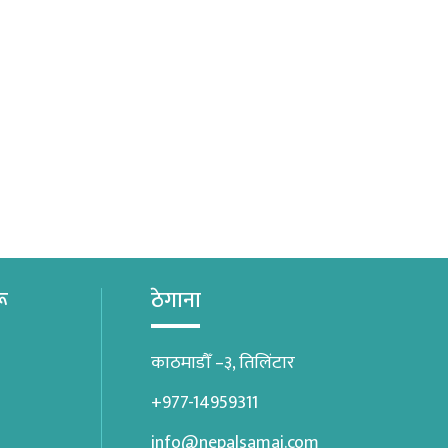
रू
ठेगाना
काठमाडौँ –३, तिलिंटार
+977-14959311
info@nepalsamaj.com