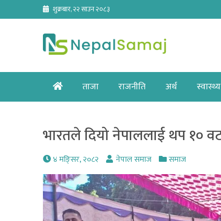
Skip
शुक्रबार, २२ साउन २०८३
to
content
Home
ताजा
राजनीति
अर्थ
स्वास्थ्य
भारतले दियो नेपाललाई थप १० वटा
४ मङि्सर, २०८२
नेपाल समाज
समाज