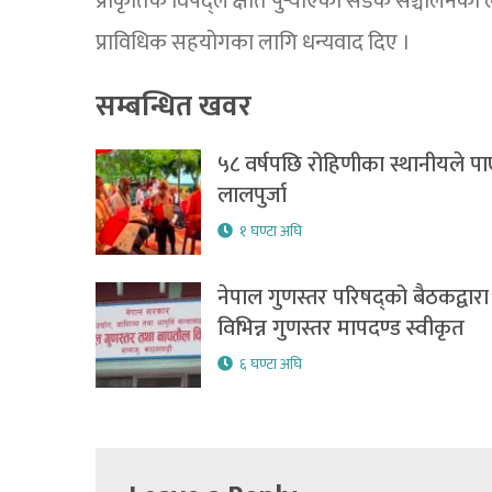
प्राकृतिक विपद्ले क्षति पुर्‍याएका सडक सञ्चालनका
प्राविधिक सहयोगका लागि धन्यवाद दिए ।
सम्बन्धित खवर
५८ वर्षपछि रोहिणीका स्थानीयले पा
लालपुर्जा
१ घण्टा अघि
नेपाल गुणस्तर परिषद्को बैठकद्वारा
विभिन्न गुणस्तर मापदण्ड स्वीकृत
६ घण्टा अघि