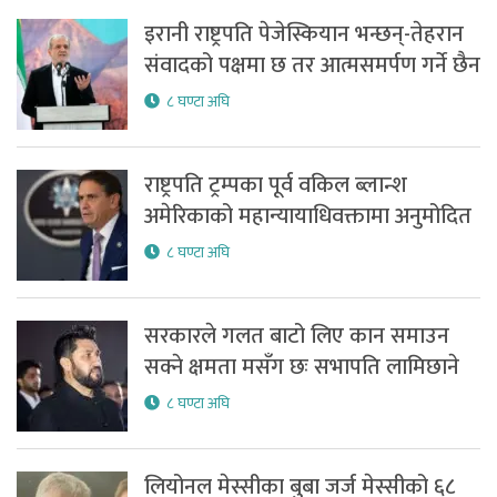
इरानी राष्ट्रपति पेजेस्कियान भन्छन्-तेहरान
संवादको पक्षमा छ तर आत्मसमर्पण गर्ने छैन
८ घण्टा अघि
राष्ट्रपति ट्रम्पका पूर्व वकिल ब्लान्श
अमेरिकाको महान्यायाधिवक्तामा अनुमोदित
८ घण्टा अघि
सरकारले गलत बाटो लिए कान समाउन
सक्ने क्षमता मसँग छः सभापति लामिछाने
८ घण्टा अघि
लियोनल मेस्सीका बुबा जर्ज मेस्सीको ६८