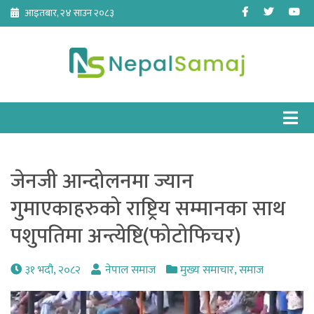
Skip
Facebook
Twitter
Yo
आइतबार, २४ साउन २०८३
to
content
जेनजी आन्दोलनमा ज्यान
गुमाएकाहरुको राष्ट्रिय सम्मानका साथ
पशुपतिमा अन्त्येष्टि(फोटोफिचर)
३१ भदौ, २०८२
नेपाल समाज
मुख्य समाचार
,
समाज