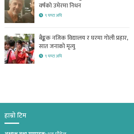
वर्षको उमेरमा निधन
९ घण्टा अघि
बैङ्कक नजिक विद्यालय र घरमा गोली प्रहार,
सात जनाको मृत्यु
९ घण्टा अघि
हाम्रो टिम