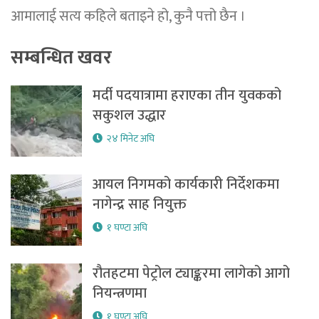
आमालाई सत्य कहिले बताइने हो, कुनै पत्तो छैन ।
सम्बन्धित खवर
मर्दी पदयात्रामा हराएका तीन युवकको
सकुशल उद्धार
२४ मिनेट अघि
आयल निगमको कार्यकारी निर्देशकमा
नागेन्द्र साह नियुक्त
१ घण्टा अघि
रौतहटमा पेट्रोल ट्याङ्करमा लागेको आगो
नियन्त्रणमा
१ घण्टा अघि