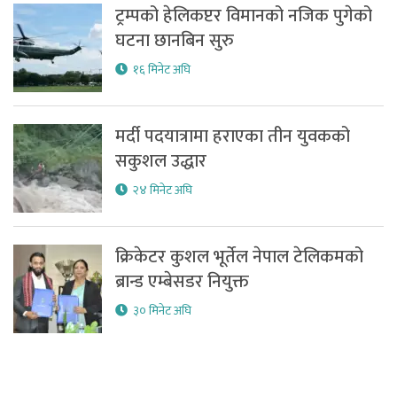
ट्रम्पको हेलिकप्टर विमानको नजिक पुगेको
घटना छानबिन सुरु
१६ मिनेट अघि
मर्दी पदयात्रामा हराएका तीन युवकको
सकुशल उद्धार
२४ मिनेट अघि
क्रिकेटर कुशल भूर्तेल नेपाल टेलिकमको
ब्रान्ड एम्बेसडर नियुक्त
३० मिनेट अघि