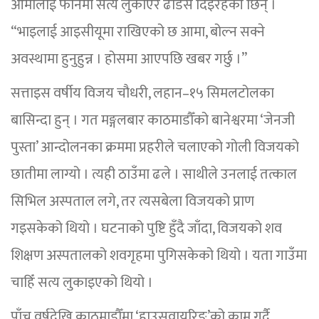
आमालाई फोनमा सत्य लुकाएर ढाडस दिइरहेकी छिन् ।
“भाइलाई आइसीयूमा राखिएको छ आमा, बोल्न सक्ने
अवस्थामा हुनुहुन्न । होसमा आएपछि खबर गर्छु ।”
सत्ताइस वर्षीय विजय चौधरी, लहान–१५ सिमलटोलका
बासिन्दा हुन् । गत मङ्गलबार काठमाडौँको बानेश्वरमा ‘जेनजी
पुस्ता’ आन्दोलनका क्रममा प्रहरीले चलाएको गोली विजयको
छातीमा लाग्यो । त्यही ठाउँमा ढले । साथीले उनलाई तत्काल
सिभिल अस्पताल लगे, तर त्यसबेला विजयको प्राण
गइसकेको थियो । घटनाको पुष्टि हुँदै जाँदा, विजयको शव
शिक्षण अस्पतालको शवगृहमा पुगिसकेको थियो । यता गाउँमा
चाहिँ सत्य लुकाइएको थियो ।
पाँच वर्षदेखि काठमाडौँमा ‘हाउसवायरिङ’को काम गर्दै