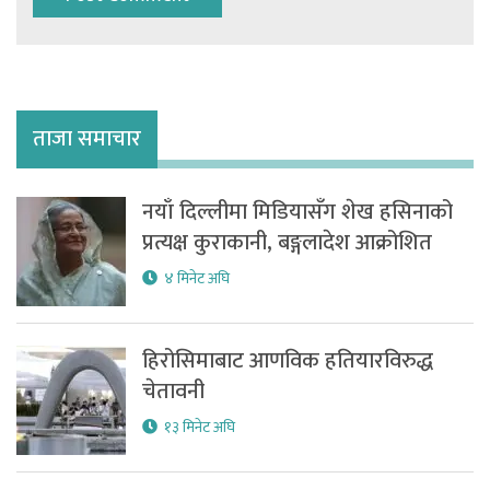
ताजा समाचार
नयाँ दिल्लीमा मिडियासँग शेख हसिनाको
प्रत्यक्ष कुराकानी, बङ्गलादेश आक्रोशित
४ मिनेट अघि
हिरोसिमाबाट आणविक हतियारविरुद्ध
चेतावनी
१३ मिनेट अघि