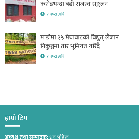
करोडभन्दा बढी राजस्व सङ्कलन
१ घण्टा अघि
माडीमा २५ मेघावाटको विद्युत् लैजान
निकुञ्जमा तार भूमिगत गरिँदै
१ घण्टा अघि
हाम्रो टिम
अध्यक्ष तथा सम्पादक:
ध्रुव पौडेल