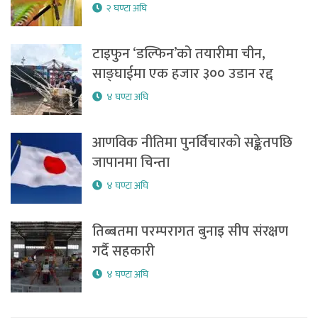
२ घण्टा अघि
टाइफुन ‘डल्फिन’को तयारीमा चीन,
साङ्घाईमा एक हजार ३०० उडान रद्द
४ घण्टा अघि
आणविक नीतिमा पुनर्विचारको सङ्केतपछि
जापानमा चिन्ता
४ घण्टा अघि
तिब्बतमा परम्परागत बुनाइ सीप संरक्षण
गर्दै सहकारी
४ घण्टा अघि