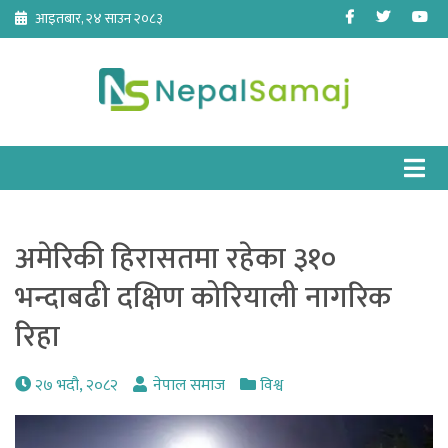
Skip
Facebook
Twitter
Yo
आइतबार, २४ साउन २०८३
to
content
अमेरिकी हिरासतमा रहेका ३१०
भन्दाबढी दक्षिण कोरियाली नागरिक
रिहा
२७ भदौ, २०८२
नेपाल समाज
विश्व