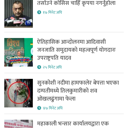
तर्साउने कोसिस चाहिँ कृपया नगर्नुहोला
१७ मिनेट अघि
ऐतिहासिक आन्दोलनमा आदिवासी
जनजाति समुदायको महत्वपूर्ण योगदानः
उपराष्ट्रपति यादव
२५ मिनेट अघि
सुनकोशी नदीमा हामफालेर बेपत्ता भएका
दम्पतीमध्ये तिलकुमारीको शव
ओखलढुंगामा फेला
४७ मिनेट अघि
महाकाली भन्सार कार्यालयद्वारा एक