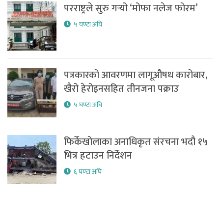
परराष्ट्रले सुरु गर्‍यो ‘मोफा नलेज फोरम’
५ घण्टा अघि
पत्रकारको आवरणमा लागूऔषध कारोबार,
खैरो हेरोइनसहित तीनजना पक्राउ
५ घण्टा अघि
फिर्केखोलाका अनाधिकृत संरचना भदौ १५
भित्र हटाउन निर्देशन
६ घण्टा अघि