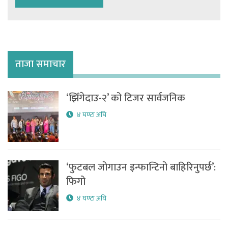
ताजा समाचार
‘झिँगेदाउ-२’ को टिजर सार्वजनिक
४ घण्टा अघि
‘फुटबल जोगाउन इन्फान्टिनो बाहिरिनुपर्छ’:
फिगो
४ घण्टा अघि