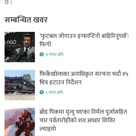
छ ।
सम्बन्धित खवर
‘फुटबल जोगाउन इन्फान्टिनो बाहिरिनुपर्छ’:
फिगो
४ घण्टा अघि
फिर्केखोलाका अनाधिकृत संरचना भदौ १५
भित्र हटाउन निर्देशन
६ घण्टा अघि
ब्रोड पिकमा मृत्यु भएका निर्मल पुर्जासहित
चार पर्वतारोहीको शव आधार शिविर
ल्याइयो