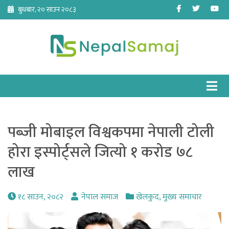
Skip
Facebook
Twitter
Yo
बुधबार, २० साउन २०८३
to
content
पब्जी मोबाइल विश्वकपमा नेपाली टोली
होरा इस्पोर्ट्सले जित्यो १ करोड ७८
लाख
१८ साउन, २०८२
नेपाल समाज
खेलकुद
,
मुख्य समाचार